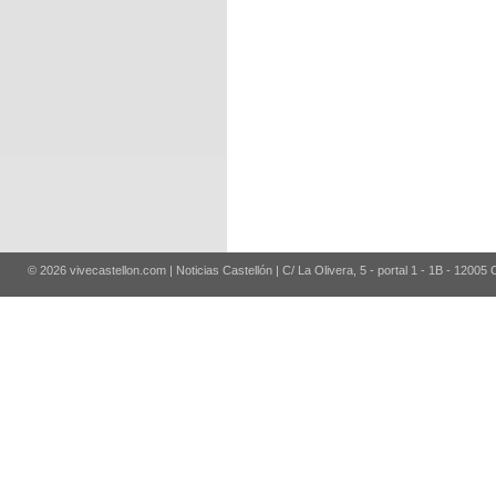
© 2026 vivecastellon.com | Noticias Castellón | C/ La Olivera, 5 - portal 1 - 1B - 12005 