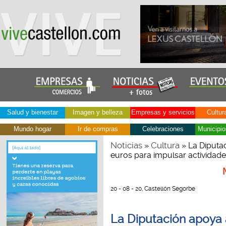
Salud y bienestar
Imagen y belleza
Empresas y servicios
Cultur
Mundo hogar
Ir de compras
Celebraciones
Municipio
Noticias
Cultura
»
» La Diputa
euros para impulsar actividade
20 - 08 - 20, Castellón Segorbe
La Diputación apoya