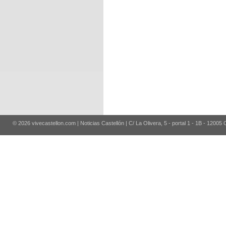
© 2026 vivecastellon.com | Noticias Castellón | C/ La Olivera, 5 - portal 1 - 1B - 12005 