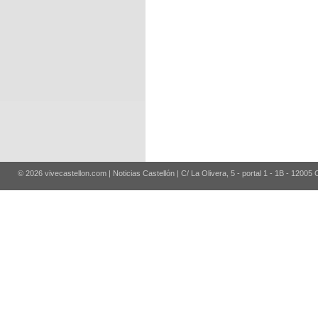
© 2026 vivecastellon.com | Noticias Castellón | C/ La Olivera, 5 - portal 1 - 1B - 12005 