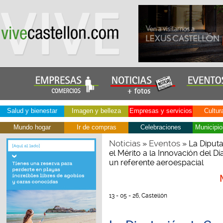
Salud y bienestar
Imagen y belleza
Empresas y servicios
Cultur
Mundo hogar
Ir de compras
Celebraciones
Municipio
Noticias
Eventos
»
» La Diputa
el Mérito a la Innovación del Dí
un referente aeroespacial
13 - 05 - 26, Castellón