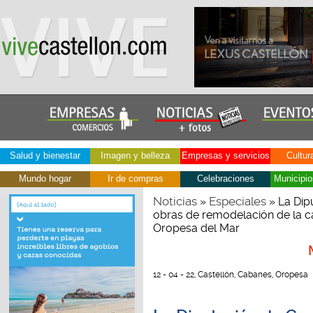
Salud y bienestar
Imagen y belleza
Empresas y servicios
Cultur
Mundo hogar
Ir de compras
Celebraciones
Municipio
Noticias
Especiales
»
» La Dipu
obras de remodelación de la c
Oropesa del Mar
12 - 04 - 22, Castellón, Cabanes, Oropesa