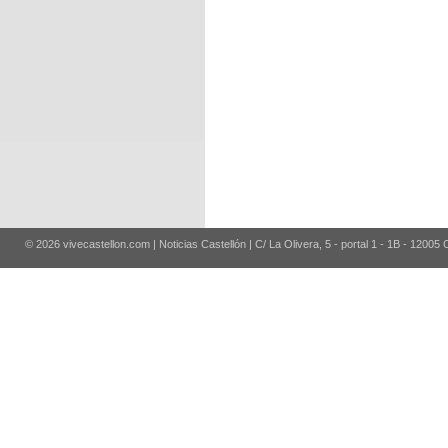
© 2026 vivecastellon.com | Noticias Castellón | C/ La Olivera, 5 - portal 1 - 1B - 12005 