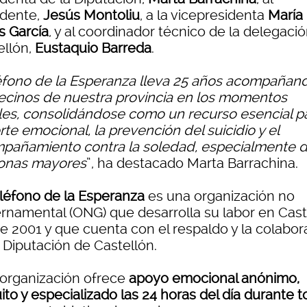
idente,
Jesús Montoliu
, a la vicepresidenta
María
s García
, y al coordinador técnico de la delegaci
ellón,
Eustaquio Barreda
.
éfono de la Esperanza lleva 25 años acompañan
vecinos de nuestra provincia en los momentos
ciles, consolidándose como un recurso esencial pa
te emocional, la prevención del suicidio y el
pañamiento contra la soledad, especialmente d
onas mayores
”, ha destacado Marta Barrachina.
léfono de la Esperanza
es una organización no
rnamental (ONG) que desarrolla su labor en Cast
e 2001 y que cuenta con el respaldo y la colabor
 Diputación de Castellón.
 organización ofrece
apoyo emocional anónimo,
ito y especializado las 24 horas del día durante 