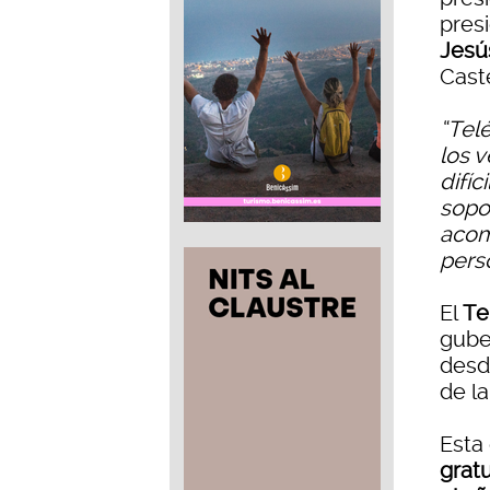
pres
Jesú
Cast
“Tel
los 
difí
sopor
acom
pers
El
Te
gube
desd
de la
Esta
gratu