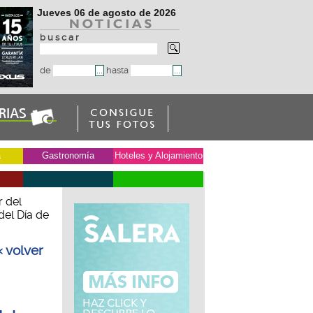
Jueves 06 de agosto de 2026
b u s c a r
de
hasta
a
Gastronomía
Hoteles y Alojamiento
r del
del Día de
« volver