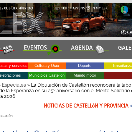
sas y servicios
Cultura y Ocio
Deporte
Enseñanz
elebraciones
Municipios Castellón
Mundo motor
Especiales
»
» La Diputación de Castellón reconocerá la labo
e la Esperanza en su 25º aniversario con el Mérito Solidario 
cia 2026
NOTICIAS DE CASTELLóN Y PROVINCIA
Castellón