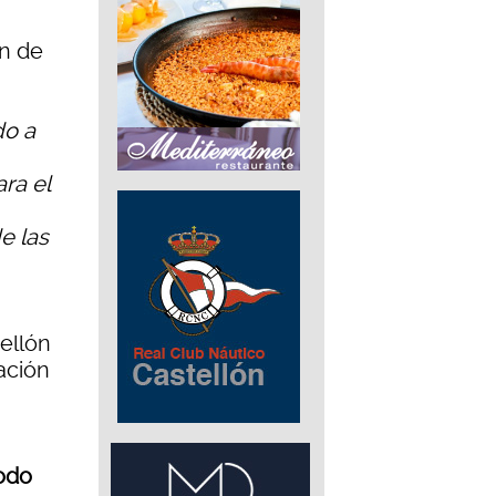
ón de
do a
ra el
e las
ellón
ación
todo