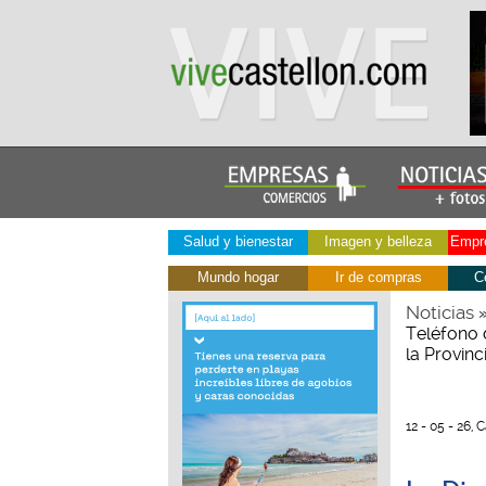
Salud y bienestar
Imagen y belleza
Empre
Mundo hogar
Ir de compras
C
Noticias
Teléfono d
la Provin
12 - 05 - 26, 