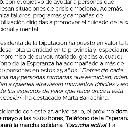
ño
, con el objetivo de ayudar a personas que
viesan situaciones de crisis emocional. Además,
niza talleres, programas y campañas de
bilización dirigidas a promover el cuidado de la 
ional y mental.
esidenta de la Diputación ha puesto en valor la 
esarrolla la entidad en la provincia y, especialm
mpromiso de su voluntariado, gracias al cual el
fono de la Esperanza ha acompañado a más de
00 personas en estos 25 años. “
Detrás de cada
ada hay personas formadas que escuchan, orien
an a quienes atraviesan momentos difíciles y es
de los aspectos de valor que hace única a esta
nización
”, ha destacado Marta Barrachina.
cidiendo con este 25 aniversario, el próximo
dom
e mayo a las 10.00 horas
,
Teléfono de la Esperan
rará la marcha solidaria
,
‘Escucha activa
’. La