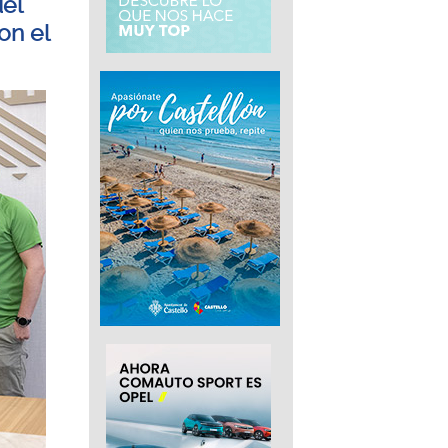
del
on el