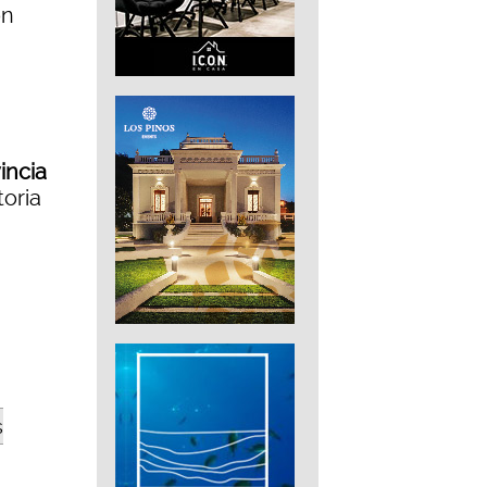
ón
incia
toria
s