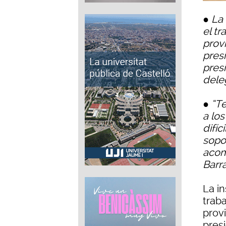
● La 
el tr
provi
presi
presi
dele
● “T
a lo
difí
sopor
acom
Barr
La in
traba
provi
pres