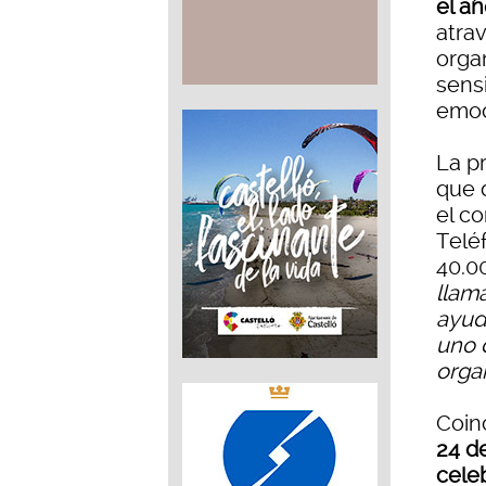
el a
atra
orga
sensi
emoc
La pr
que d
el co
Telé
40.0
llam
ayud
uno 
orga
Coin
24 d
celeb