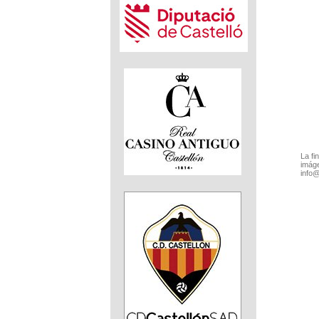
La fi
imáge
info