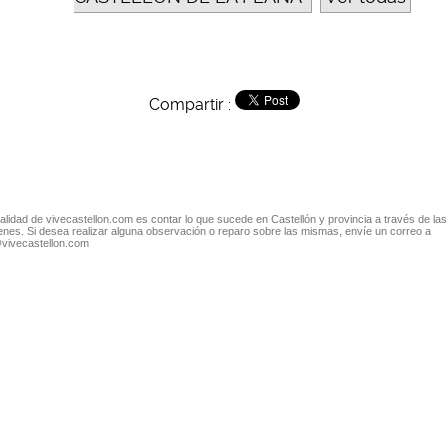
Compartir :
nalidad de vivecastellon.com es contar lo que sucede en Castellón y provincia a través de las
nes. Si desea realizar alguna observación o reparo sobre las mismas, envíe un correo a
@vivecastellon.com