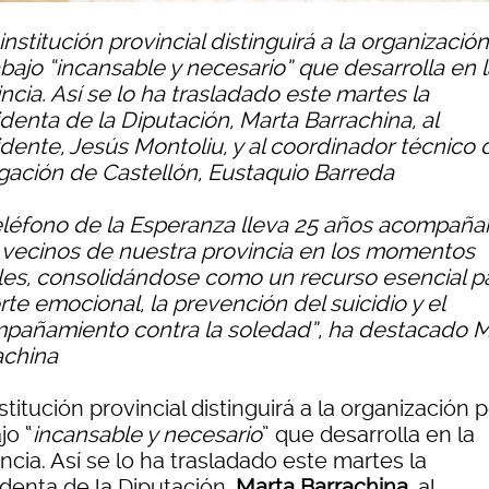
institución provincial distinguirá a la organizació
abajo “incansable y necesario” que desarrolla en 
ncia. Así se lo ha trasladado este martes la
denta de la Diputación, Marta Barrachina, al
dente, Jesús Montoliu, y al coordinador técnico 
gación de Castellón, Eustaquio Barreda
eléfono de la Esperanza lleva 25 años acompañ
s vecinos de nuestra provincia en los momentos
ciles, consolidándose como un recurso esencial pa
te emocional, la prevención del suicidio y el
pañamiento contra la soledad”, ha destacado M
achina
stitución provincial distinguirá a la organización p
jo “
incansable y necesario
” que desarrolla en la
ncia. Así se lo ha trasladado este martes la
identa de la Diputación,
Marta Barrachina
, al