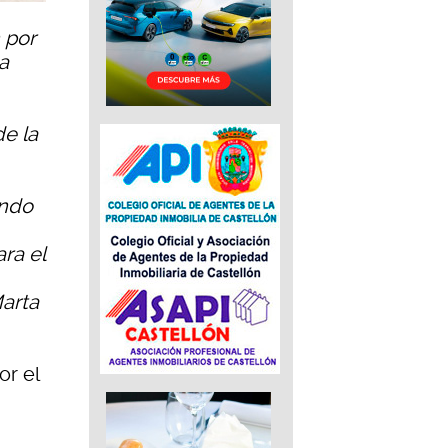
n por
la
de la
ando
ra el
arta
or el