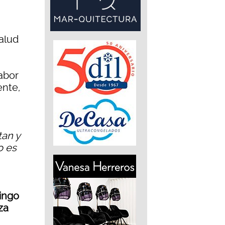
salud
labor
ente,
tan y
o es
ingo
za