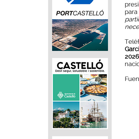
pres
para
part
nece
Telé
Garcí
2026
nacio
Fuen