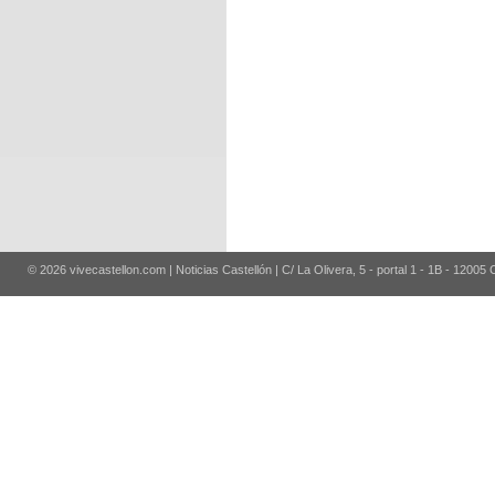
© 2026 vivecastellon.com | Noticias Castellón | C/ La Olivera, 5 - portal 1 - 1B - 12005 