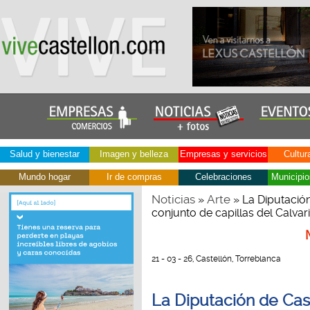
Salud y bienestar
Imagen y belleza
Empresas y servicios
Cultur
Mundo hogar
Ir de compras
Celebraciones
Municipio
Noticias
Arte
»
» La Diputación
conjunto de capillas del Calva
21 - 03 - 26, Castellón, Torreblanca
La Diputación de Cast