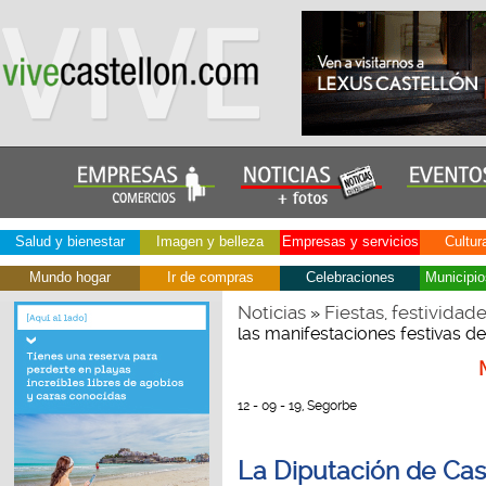
Salud y bienestar
Imagen y belleza
Empresas y servicios
Cultur
Mundo hogar
Ir de compras
Celebraciones
Municipio
Noticias
Fiestas, festividad
»
las manifestaciones festivas de
12 - 09 - 19, Segorbe
La Diputación de Cast