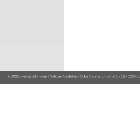
© 2026 vivecastellon.com | Noticias Castellón | C/ La Olivera, 5 - portal 1 - 1B - 12005 