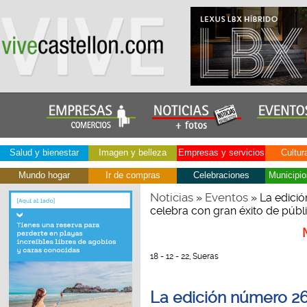
Salud y bienestar
Imagen y belleza
Empresas y servicios
Cultur
Mundo hogar
Ir de compras
Celebraciones
Municipio
Noticias
Eventos
»
» La edició
celebra con gran éxito de públ
18 - 12 - 22, Sueras
La edición número 26 