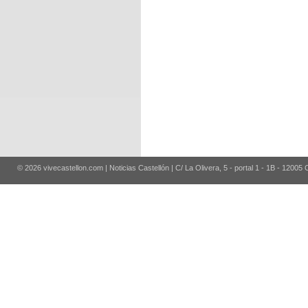
© 2026 vivecastellon.com | Noticias Castellón | C/ La Olivera, 5 - portal 1 - 1B - 12005 