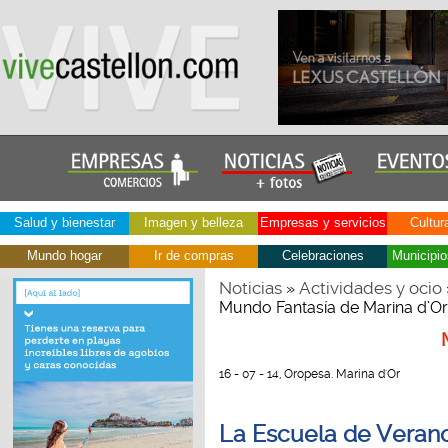
Salud y bienestar
Imagen y belleza
Empresas y servicios
Cultur
Mundo hogar
Ir de compras
Celebraciones
Municipio
Noticias
Actividades y ocio
»
Mundo Fantasía de Marina d’Or
16 - 07 - 14, Oropesa. Marina d'Or
La Escuela de Verano