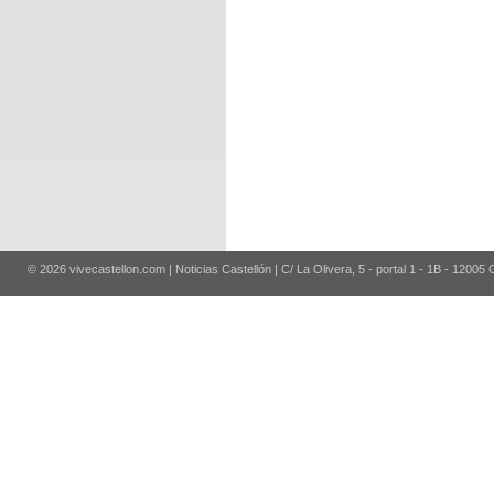
© 2026 vivecastellon.com | Noticias Castellón | C/ La Olivera, 5 - portal 1 - 1B - 12005 