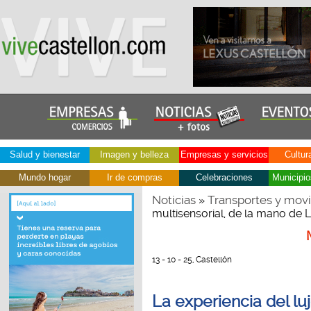
Salud y bienestar
Imagen y belleza
Empresas y servicios
Cultur
Mundo hogar
Ir de compras
Celebraciones
Municipio
Noticias
Transportes y movi
»
multisensorial, de la mano de 
13 - 10 - 25, Castellón
La experiencia del lu