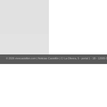
© 2026 vivecastellon.com | Noticias Castellón | C/ La Olivera, 5 - portal 1 - 1B - 12005 