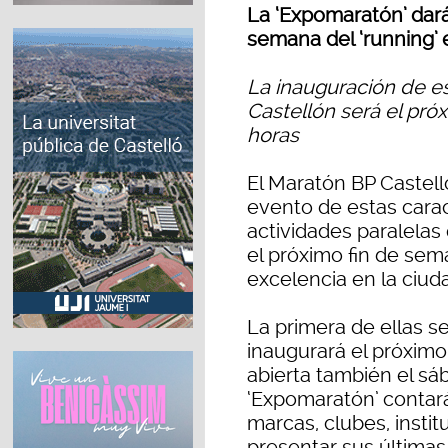
La ‘Expomaratón’ dará 
semana del ‘running’ 
La inauguración de es
Castellón será el pró
horas
El Maratón BP Castelló
evento de estas cara
actividades paralelas
el próximo fin de sema
excelencia en la ciud
La primera de ellas s
inaugurará el próximo
abierta también el sá
‘Expomaratón’ contará
marcas, clubes, insti
presentar sus última