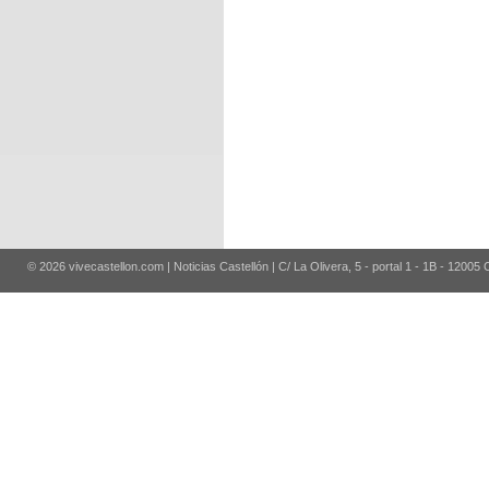
© 2026 vivecastellon.com | Noticias Castellón | C/ La Olivera, 5 - portal 1 - 1B - 12005 