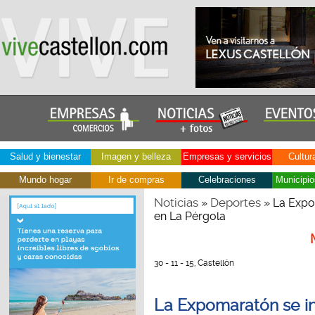
Salud y bienestar
Imagen y belleza
Empresas y servicios
Cultur
Mundo hogar
Ir de compras
Celebraciones
Municipio
Noticias
Deportes
»
» La Expo
en La Pérgola
30 - 11 - 15, Castellón
La Expomaratón se in