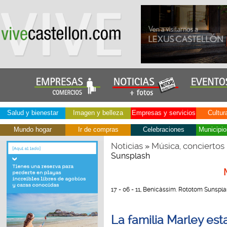
Salud y bienestar
Imagen y belleza
Empresas y servicios
Cultur
Mundo hogar
Ir de compras
Celebraciones
Municipio
Noticias
Música, conciertos
»
Sunsplash
17 - 06 - 11, Benicàssim. Rototom Sunspl
La familia Marley es