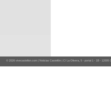
© 2026 vivecastellon.com | Noticias Castellón | C/ La Olivera, 5 - portal 1 - 1B - 12005 