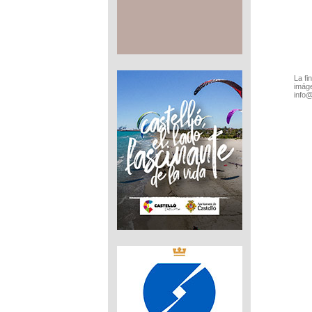
La fi
imáge
info