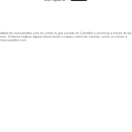
nalidad de vivecastellon.com es contar lo que sucede en Castellón y provincia a través de las
nes. Si desea realizar alguna observación o reparo sobre las mismas, envíe un correo a
@vivecastellon.com