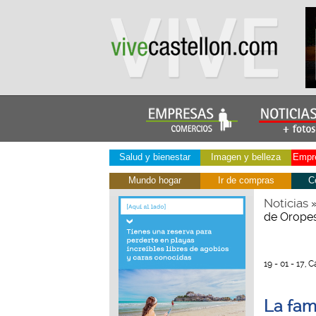
Salud y bienestar
Imagen y belleza
Empre
Mundo hogar
Ir de compras
C
Noticias
de Orope
19 - 01 - 17, 
La fam