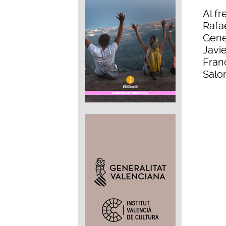
Al fr
Rafae
Gener
Javi
Fran
Salo