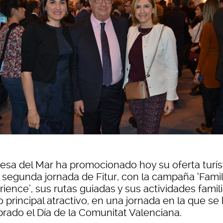
esa del Mar ha promocionado hoy su oferta turís
a segunda jornada de Fitur, con la campaña ‘Fami
ience’, sus rutas guiadas y sus actividades famil
principal atractivo, en una jornada en la que se
brado el Día de la Comunitat Valenciana.