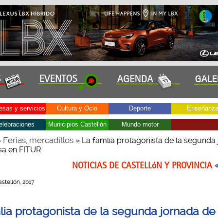
sas y servicios
Cultura y Ocio
Deporte
Enseñanz
elebraciones
Municipios Castellón
Mundo motor
Ferias, mercadillos
»
» La famlia protagonista de la segunda
sa en FITUR
NOTICIAS DE CASTELLóN Y PROVINCIA
Castellón, 2017
lia protagonista de la segunda jornada de