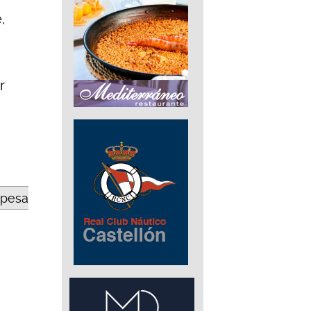
,
r
opesa