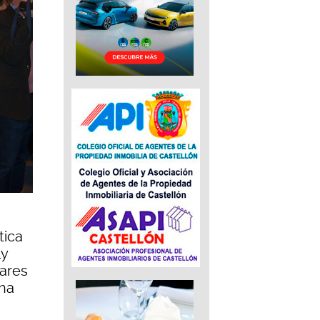
tica
ly
iares
 ha