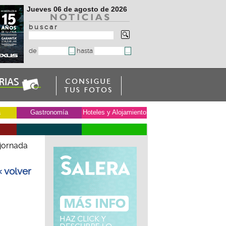
Jueves 06 de agosto de 2026
b u s c a r
de
hasta
a
Gastronomía
Hoteles y Alojamiento
 jornada
« volver