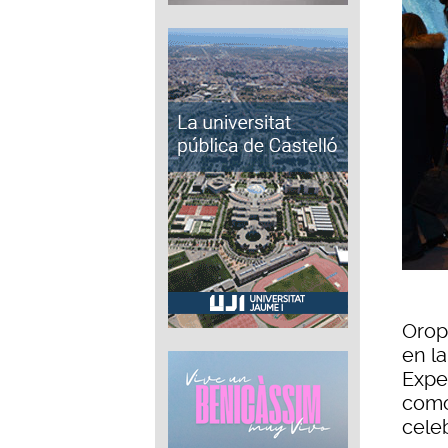
Orop
en l
Exper
como 
cele