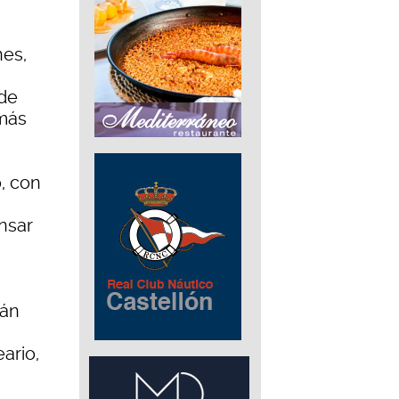
nes,
 de
emás
, con
nsar
rán
ario,