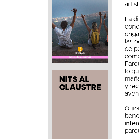
artís
La d
dond
engal
las 
de p
comp
Parq
lo q
maña
y re
aven
Quien
bene
inte
parq