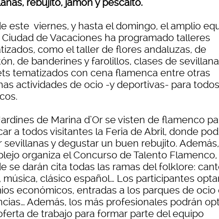
lanas, rebujito, jamón y pescaito.
e este viernes, y hasta el domingo, el amplio eq
a Ciudad de Vacaciones ha programado talleres
izados, como el taller de flores andaluzas, de
n, de banderines y farolillos, clases de sevillana
ets tematizados con cena flamenca entre otras
as actividades de ocio -y deportivas- para todos
cos.
Jardines de Marina d’Or se visten de flamenco pa
ar a todos visitantes la Feria de Abril, donde po
r sevillanas y degustar un buen rebujito. Además,
lejo organiza el Concurso de Talento Flamenco,
 se darán cita todas las ramas del folklore: cant
, música, clásico español… Los participantes opta
ios económicos, entradas a los parques de ocio
ncias… Además, los más profesionales podrán opt
oferta de trabajo para formar parte del equipo