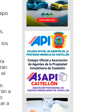
uipo
s,
 los
ra
drán
 el
e,
rán a
 o
ar a