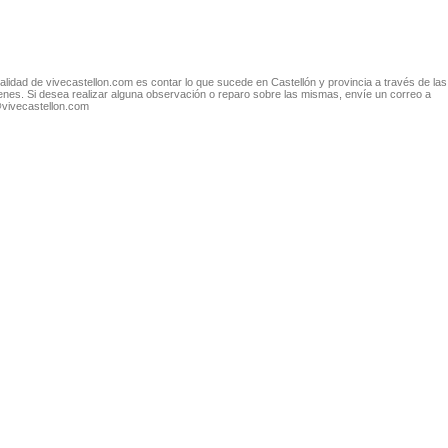
nalidad de vivecastellon.com es contar lo que sucede en Castellón y provincia a través de las
nes. Si desea realizar alguna observación o reparo sobre las mismas, envíe un correo a
@vivecastellon.com