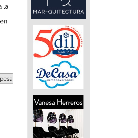
 la
den
opesa