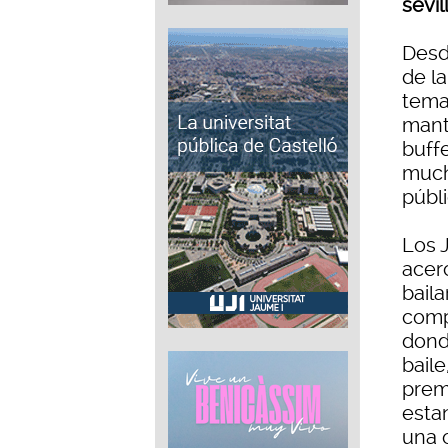
sevil
Desd
de l
temat
mantó
buff
much
públi
Los 
acerc
baila
comp
donde
baile
prem
esta
una 