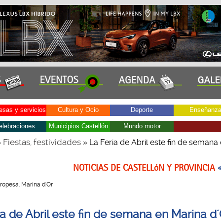
sas y servicios
Cultura y Ocio
Deporte
Enseñanz
elebraciones
Municipios Castellón
Mundo motor
Fiestas, festividades
»
» La Feria de Abril este fin de semana
NOTICIAS DE CASTELLóN Y PROVINCIA
 Oropesa. Marina d'Or
ia de Abril este fin de semana en Marina d´