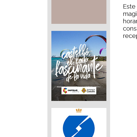
Este 
magi
hora
cons
rece