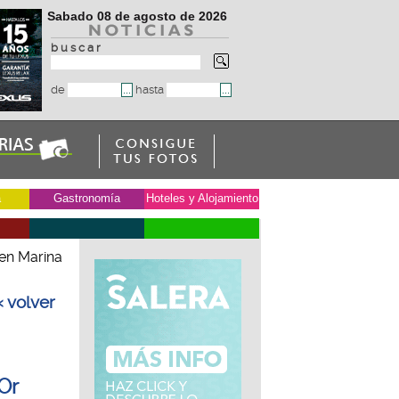
Sabado 08 de agosto de 2026
b u s c a r
de
hasta
a
Gastronomía
Hoteles y Alojamiento
 en Marina
« volver
Or