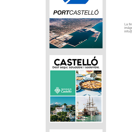
La fi
imáge
info