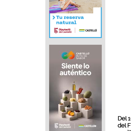
Del 
del F