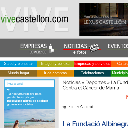
Salud y bienestar
Imagen y belleza
Empresas y servicios
Cultur
Mundo hogar
Ir de compras
Celebraciones
Municipio
Noticias
Deportes
»
» La Funda
Contra el Cáncer de Mama
19 - 10 - 21, Castelló
La Fundació Albinegra