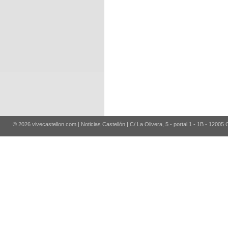
© 2026 vivecastellon.com | Noticias Castellón | C/ La Olivera, 5 - portal 1 - 1B - 12005 