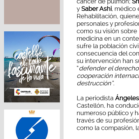
cáncer de pulmón;
Sh
y
Saber Ashi
, médico 
Rehabilitación, quien
personales y profesion
como su visión sobre 
medicina en un conte
sufre la población civ
consecuencia del conf
su intervención han s
“
defender el derecho a
cooperación internacio
destrucción”
.
La periodista
Ángeles
Castellón, ha conduci
numeroso público y ha
través de su profesió
como la compasión, la 