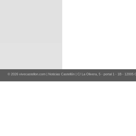
© 2026 vivecastellon.com | Noticias Castellón | C/ La Olivera, 5 - portal 1 - 1B - 12005 