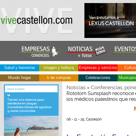
Salud y bienestar
Imagen y belleza
Empresas y servicios
Cultur
Mundo hogar
Ir de compras
Celebraciones
Municipio
Noticias
Conferencias, pone
»
Rototom Sunsplash reconoce e
los médicos palestinos que res
06 - 11 - 25, Castellón