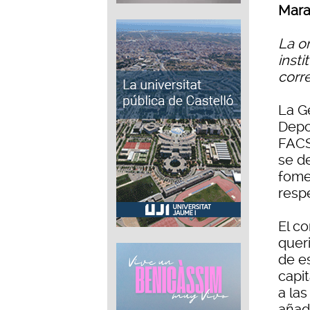
Mara
La o
inst
corr
La Ge
Depo
FACSA
se de
fome
respe
El co
quer
de e
capit
a la
añad