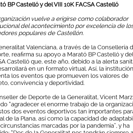
tó BP Castelló y del VIII 10K FACSA Castelló
rganización vuelve a erigirse como colaborador
itucional del acontecimiento por excelencia de lo
edores populares de Castellón.
neralitat Valenciana, a través de la Consellería 
rte, reafirma su apoyo a Marató BP Castelló y de
 Castelló que, este año, debido a la alerta sanit
sarrollará en un formato virtual. Así, la institució
nta los eventos que promueven los valores de
to, convivencia y deportividad.
nseller de Deporte de la Generalitat, Vicent Mar
ido “agradecer el enorme trabajo de la organizac
stos dos eventos deportivos tan importantes par
al de la Plana, así como la capacidad de adaptabi
s circunstancias marcadas por la pandemia”, y ha
ido: “Des de la Generalitat nos tendrán siempre 