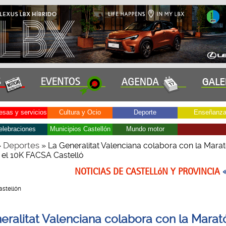
sas y servicios
Cultura y Ocio
Deporte
Enseñanz
elebraciones
Municipios Castellón
Mundo motor
Deportes
»
» La Generalitat Valenciana colabora con la Mara
y el 10K FACSA Castelló
NOTICIAS DE CASTELLóN Y PROVINCIA
Castellón
eralitat Valenciana colabora con la Marat