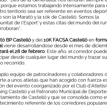
, porque estamos trabajando intensamente para
tro territorio sea ser referente en eventos depor
 son la Marató y la 10k de Castelló. Somos la
nitat de l’Esport’ y estas citas del mundo del ru
rroboran”.
tó BP Castelló
y del
10K FACSA Castelló
en
form
al
viene desarrollándose desde el mes de diciem
izará el 28 de febrero
. Este año, el corredor pued
cipar desde cualquier lugar del mundo y trazar s
o recorrido.
mplio equipo de patrocinadores y colaboradores 
rte a unos atletas que han acogido con fuerza es
ión del evento coorganizado por el Club d´Atleti
ing Castelló y el Patronato Municipal de Deporte
tamiento de Castelló y que se consolida como e
tecimiento referente de los corredores populare