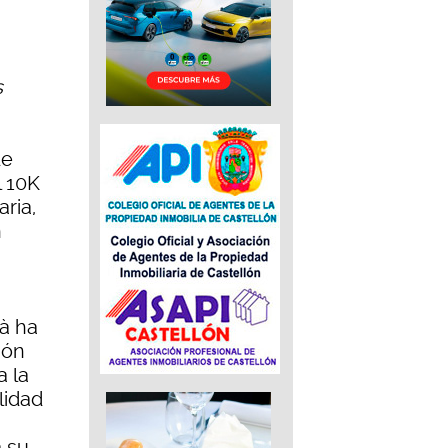
s
de
l 10K
aria,
n
zà ha
ión
a la
lidad
a su