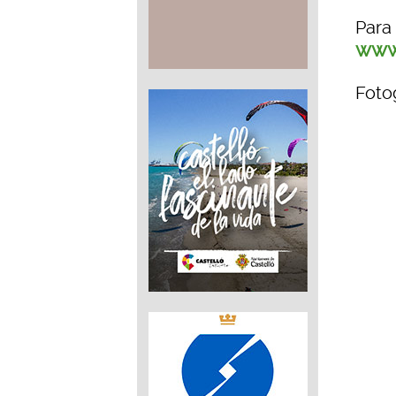
Para
www
Fotog