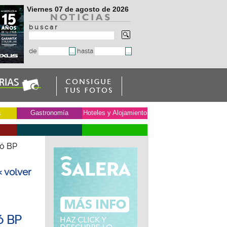
Viernes 07 de agosto de 2026
b u s c a r
de
hasta
a
Gastronomía
Hoteles y Alojamiento
tó BP
« volver
ó BP