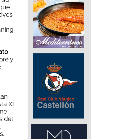
 que
tivos
nning
ato
bre y
e
u
dan
ta XI
sme
s del
l
s.