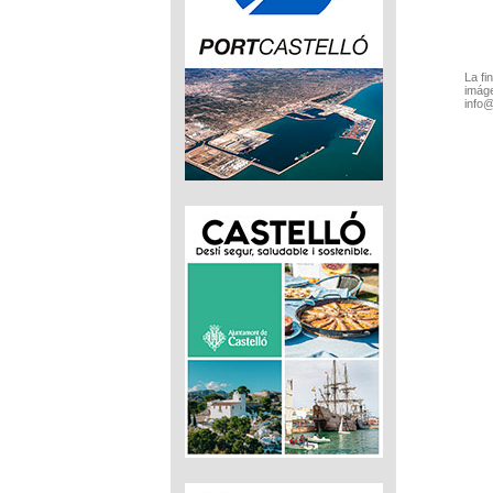
La fi
imáge
info