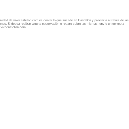
nalidad de vivecastellon.com es contar lo que sucede en Castellón y provincia a través de las
nes. Si desea realizar alguna observación o reparo sobre las mismas, envíe un correo a
@vivecastellon.com