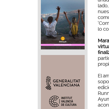
lado
nues
como
‘Comu
lo co
Mara
virtu
final
parti
propi
El a
sopo
edic
Runn
Ayun
acon