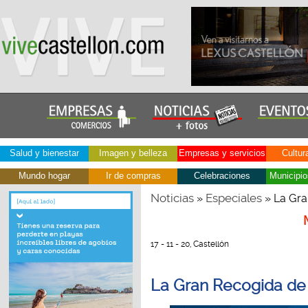
Salud y bienestar
Imagen y belleza
Empresas y servicios
Cultur
Mundo hogar
Ir de compras
Celebraciones
Municipio
Noticias
Especiales
»
» La Gra
17 - 11 - 20, Castellón
La Gran Recogida de