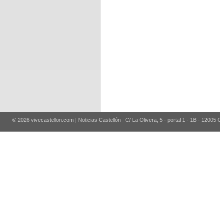
© 2026 vivecastellon.com | Noticias Castellón | C/ La Olivera, 5 - portal 1 - 1B - 12005 