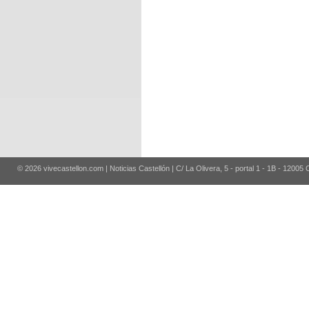
© 2026 vivecastellon.com | Noticias Castellón | C/ La Olivera, 5 - portal 1 - 1B - 12005 