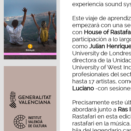
experiencia sound sy
Este viaje de aprendiz
empezará con una ses
con
House of Rastafa
participación a lo la
como
Julian Henriqu
University de Londres
directora de la Unida
University of West In
profesionales del sect
hasta 17 artistas, co
Luciano
-con sesione
Precisamente este últ
abordará junto a
Ras 
Rastafari en esta edic
rastafari en la música.
hija del legendario c