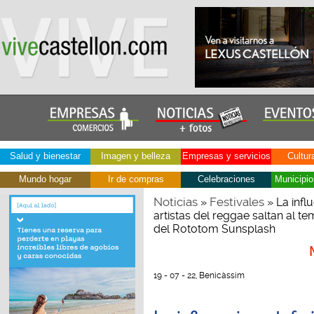
Salud y bienestar
Imagen y belleza
Empresas y servicios
Cultur
Mundo hogar
Ir de compras
Celebraciones
Municipio
Noticias
Festivales
»
» La influ
artistas del reggae saltan al t
del Rototom Sunsplash
19 - 07 - 22, Benicàssim