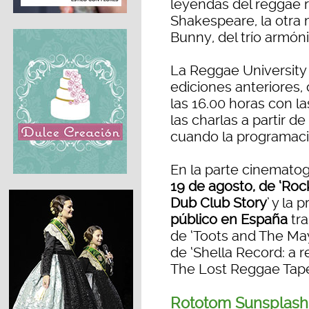
leyendas del reggae 
Shakespeare, la otra m
Bunny, del trío armó
La Reggae University
ediciones anteriores,
las 16.00 horas con l
las charlas a partir de
cuando la programaci
En la parte cinematog
19 de agosto, de ‘Roc
Dub Club Story
’ y la
público en España
tr
de ‘Toots and The Mayt
de ‘Shella Record: a re
The Lost Reggae Tapes
Rototom Sunsplash