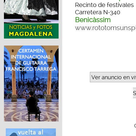
Recinto de festivales
Carretera N-340
Benicàssim
www.rototomsunsp
Ver anuncio en v
S