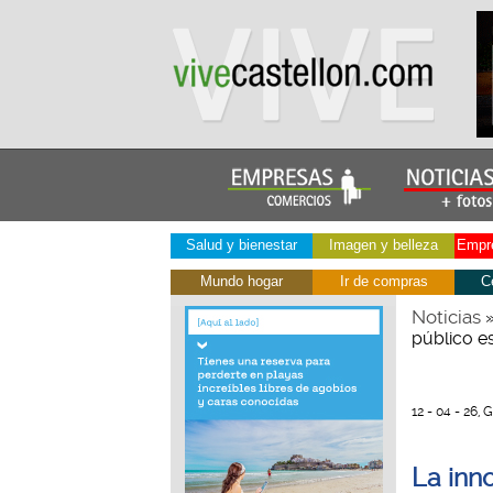
Salud y bienestar
Imagen y belleza
Empre
Mundo hogar
Ir de compras
C
Noticias
público e
12 - 04 - 26, 
La inno