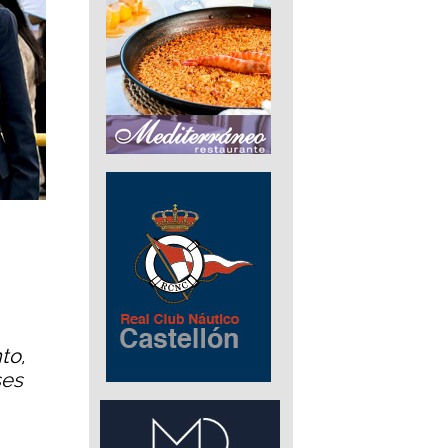
to,
ses