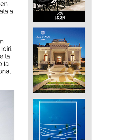
, en
ala a
un
diri,
e la
o la
onal