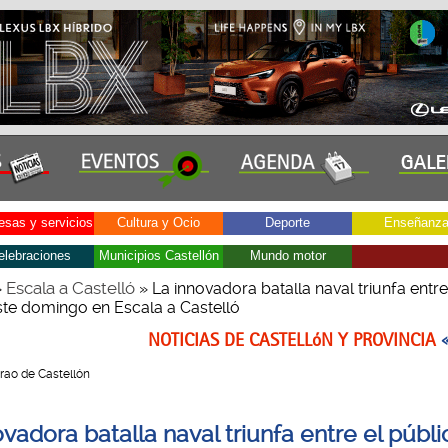
sas y servicios
Cultura y Ocio
Deporte
Enseñanz
elebraciones
Municipios Castellón
Mundo motor
Escala a Castelló
»
» La innovadora batalla naval triunfa entre
ste domingo en Escala a Castelló
NOTICIAS DE CASTELLóN Y PROVINCIA
Grao de Castellón
vadora batalla naval triunfa entre el públi