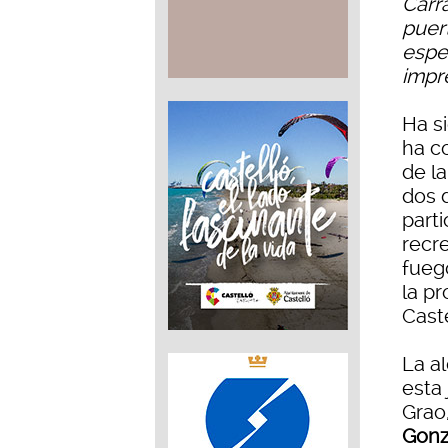
Carra
puer
espec
impr
Ha s
ha co
de la
dos 
part
recr
fuego
la p
Caste
La a
esta
Grao
Gonz