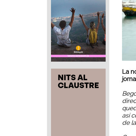
La n
jorn
Bego
direc
qued
así 
de l