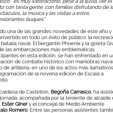
sco: “es muy satisfactorio, pese a la lluvia, ver el
to con tanta gente, con familias disfrutando de l
táculos, la música y las visitas a estos
esionantes buques”
ido una de las grandes novedades de este año y
nvertido en todo un éxito de público: la recreac
 batalla naval. El bergantín Phoenix y la goleta Gr
de las embarcaciones más emblemáticas
icipantes en esta edición, se han enfrentado en 
eación de combate histórico con maniobras nava
 de artillería, en uno de los actos más llamativo
rogramación de la novena edición de Escala a
lló.
lcaldesa de Castellón,
Begoña Carrasco
, ha asist
 jornada, acompañada por la teniente de alcalde 
,
Ester Giner
y el concejal de Medio Ambiente
alo Romero
. Entre las personas asistentes tamb