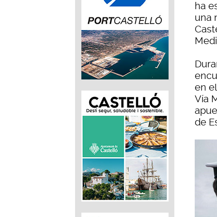
ha es
una 
Caste
Medi
Dura
encue
en el
Vía M
apue
de Es