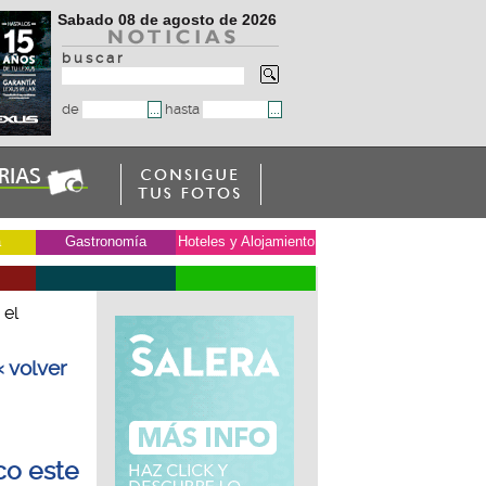
Sabado 08 de agosto de 2026
b u s c a r
de
hasta
a
Gastronomía
Hoteles y Alojamiento
 el
« volver
co este