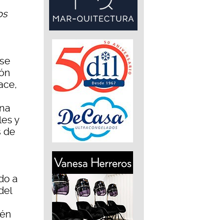
os
 se
ión
ace,
una
les y
s de
ido a
del
ién