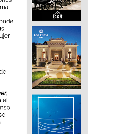
rama
donde
us
ujer
nde
er
,
 el
anso
se
n