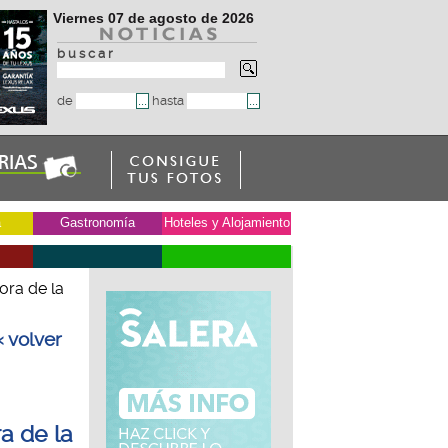
Viernes 07 de agosto de 2026
b u s c a r
de
hasta
a
Gastronomía
Hoteles y Alojamiento
ora de la
« volver
a de la