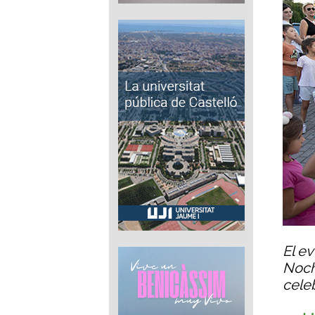
El ev
Noch
cele