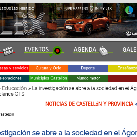
sas y servicios
Cultura y Ocio
Deporte
Enseñanz
elebraciones
Municipios Castellón
Mundo motor
Educación
»
» La investigación se abre a la sociedad en el Ág
cience GTS
NOTICIAS DE CASTELLóN Y PROVINCIA
Castellón
estigación se abre a la sociedad en el Ágor