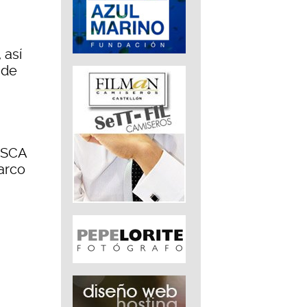
 así
 de
 MSCA
arco