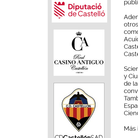
públ
Adem
otros
como
Acuic
Cast
Caste
Scie
y Ci
de l
conv
Tamb
Españ
Cien
Más 