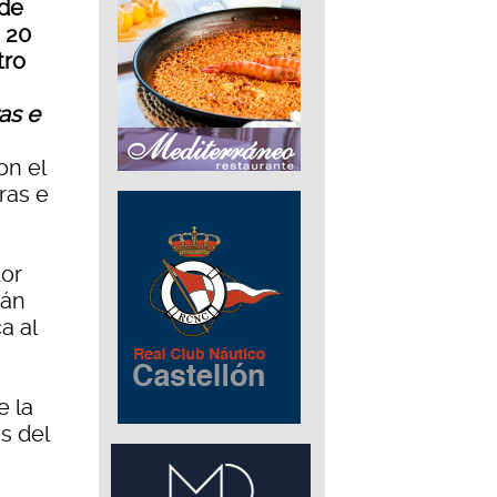
 de
s 20
tro
as e
on el
oras e
dor
rán
a al
e la
s del