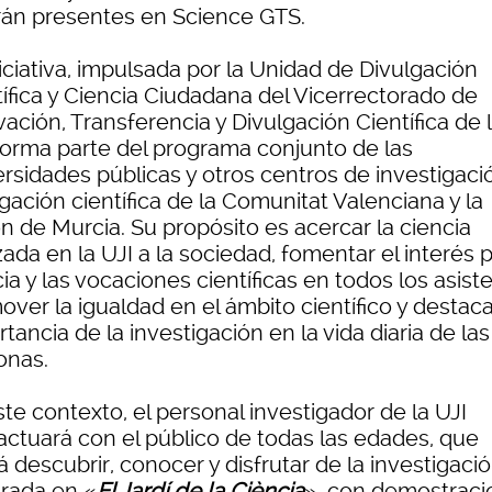
rán presentes en Science GTS.
iciativa, impulsada por la Unidad de Divulgación
tífica y Ciencia Ciudadana del Vicerrectorado de
ación, Transferencia y Divulgación Científica de 
 forma parte del programa conjunto de las
rsidades públicas y otros centros de investigaci
gación científica de la Comunitat Valenciana y la
n de Murcia. Su propósito es acercar la ciencia
zada en la UJI a la sociedad, fomentar el interés p
ia y las vocaciones científicas en todos los asist
ver la igualdad en el ámbito científico y destaca
tancia de la investigación en la vida diaria de las
onas.
te contexto, el personal investigador de la UJI
ractuará con el público de todas las edades, que
 descubrir, conocer y disfrutar de la investigaci
rada en «
El Jardí de la Ciència
», con demostraci