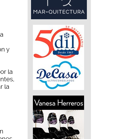
la
ón y
or la
entes,
r la
ón
ones