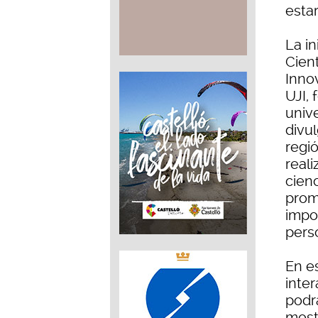
esta
La in
Cien
Innov
UJI,
unive
divul
regió
reali
cienc
promo
impor
pers
En es
inte
podrá
most