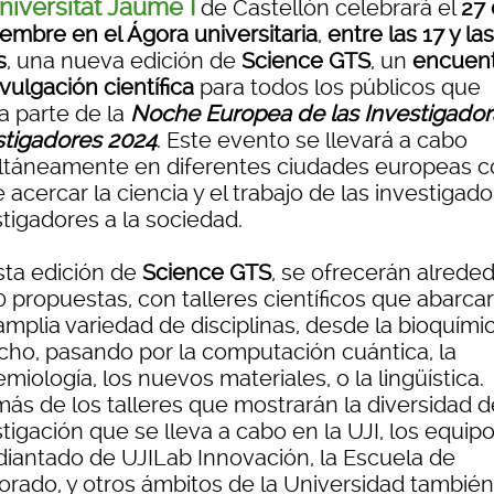
niversitat Jaume I
de Castellón celebrará el
27
iembre en el Ágora universitaria
,
entre las 17 y la
s
, una nueva edición de
Science GTS
, un
encuen
vulgación científica
para todos los públicos que
a parte de la
Noche Europea de las Investigador
stigadores 2024
. Este evento se llevará a cabo
ltáneamente en diferentes ciudades europeas c
e acercar la ciencia y el trabajo de las investigad
tigadores a la sociedad.
sta edición de
Science GTS
, se ofrecerán alrede
0 propuestas, con talleres científicos que abarca
mplia variedad de disciplinas, desde la bioquímic
cho, pasando por la computación cuántica, la
miología, los nuevos materiales, o la lingüística.
ás de los talleres que mostrarán la diversidad d
tigación que se lleva a cabo en la UJI, los equipo
diantado de UJILab Innovación, la Escuela de
orado, y otros ámbitos de la Universidad también