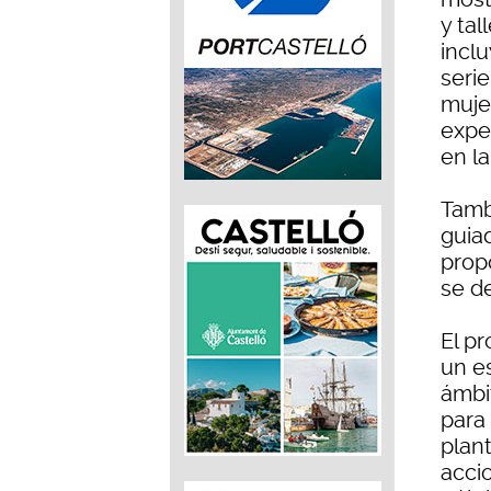
y tal
inclu
seri
muje
exper
en la
Tambi
guia
prop
se de
El p
un e
ámbi
para
plan
accio