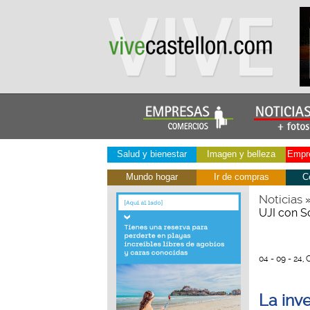
Salud y bienestar
Imagen y belleza
Empre
Mundo hogar
Ir de compras
C
Noticias
UJI con S
04 - 09 - 24, 
La inv