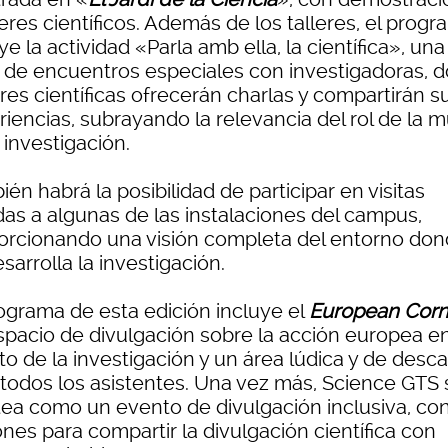
leres científicos. Además de los talleres, el prog
ye la actividad «Parla amb ella, la científica», una
e de encuentros especiales con investigadoras, 
res científicas ofrecerán charlas y compartirán s
iencias, subrayando la relevancia del rol de la m
 investigación.
én habrá la posibilidad de participar en visitas
das a algunas de las instalaciones del campus,
orcionando una visión completa del entorno do
sarrolla la investigación.
rograma de esta edición incluye el
European Corn
spacio de divulgación sobre la acción europea en
to de la investigación y un área lúdica y de desc
 todos los asistentes. Una vez más, Science GTS 
tea como un evento de divulgación inclusiva, co
nes para compartir la divulgación científica con