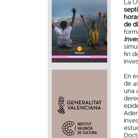
U
La
sept
hora
de di
form
Inve
simu
fin d
inves
En e
de 4
una a
dere
epide
Adem
inves
estu
Doct