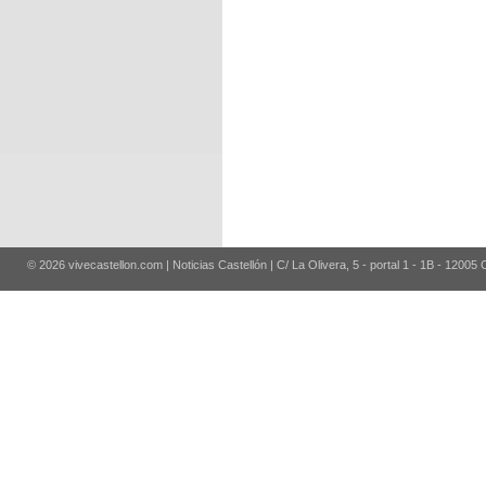
© 2026 vivecastellon.com | Noticias Castellón | C/ La Olivera, 5 - portal 1 - 1B - 12005 