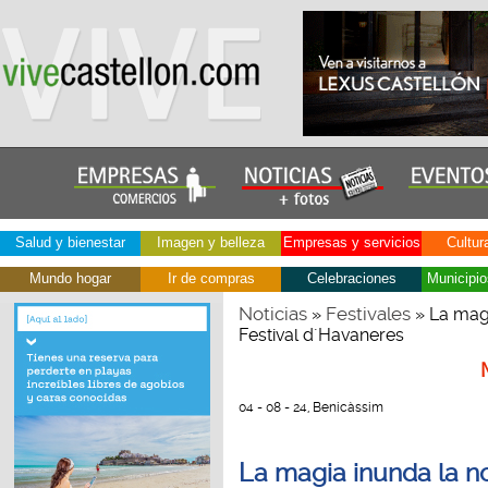
Salud y bienestar
Imagen y belleza
Empresas y servicios
Cultur
Mundo hogar
Ir de compras
Celebraciones
Municipio
Noticias
Festivales
»
» La magi
Festival d´Havaneres
04 - 08 - 24, Benicàssim
La magia inunda la n