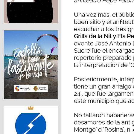
anfiteatro Pepe Falomi
Una vez más, el públi
buen sitio y el anfite
escuchar a los tres 
Grills de la Nit y Els 
evento José Antonio L
Sucre fue el encargad
repertorio preparado
la interpretación de ‘
Posteriormente, inte
tiene un gran arraigo 
24’, que fue largamen
este municipio que ac
No faltaron habaneras
desamores de la antig
Montgó’ o ‘Rosina’, ni 