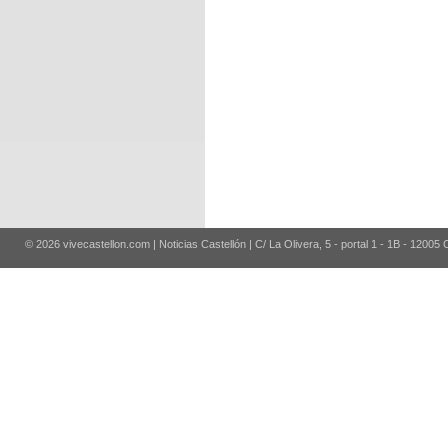
© 2026 vivecastellon.com | Noticias Castellón | C/ La Olivera, 5 - portal 1 - 1B - 12005 