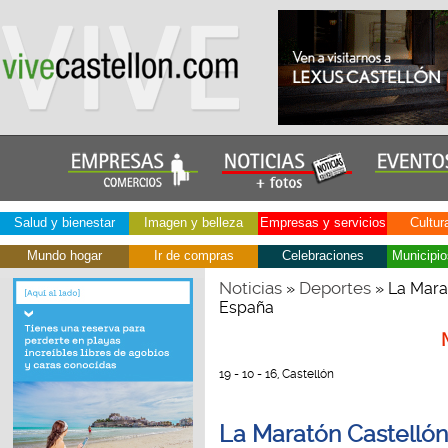
Salud y bienestar
Imagen y belleza
Empresas y servicios
Cultur
Mundo hogar
Ir de compras
Celebraciones
Municipio
Noticias
Deportes
»
» La Marat
España
19 - 10 - 16, Castellón
La Maratón Castellón 