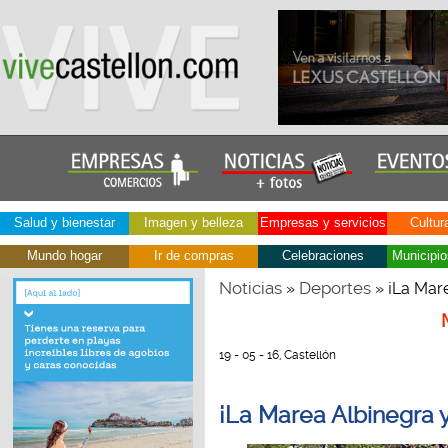
Salud y bienestar
Imagen y belleza
Empresas y servicios
Cultur
Mundo hogar
Ir de compras
Celebraciones
Municipio
Noticias
Deportes
»
» ¡La Mare
19 - 05 - 16, Castellón
¡La Marea Albinegra 