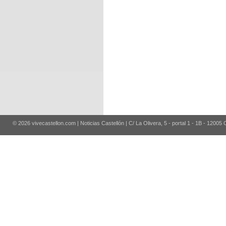
© 2026 vivecastellon.com | Noticias Castellón | C/ La Olivera, 5 - portal 1 - 1B - 12005 