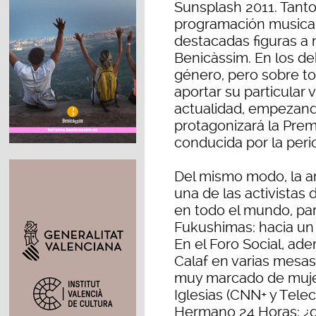
Sunsplash 2011. Tanto
programación musical,
destacadas figuras a n
Benicàssim. En los d
género, pero sobre t
aportar su particular 
actualidad, empezand
protagonizará la Premi
conducida por la peri
Del mismo modo, la am
una de las activista
en todo el mundo, par
Fukushimas: hacia un 
En el Foro Social, ad
Calaf en varias mesa
muy marcado de mujer
Iglesias (CNN+ y Tele
Hermano 24 Horas: ¿q