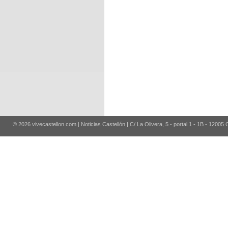
© 2026 vivecastellon.com | Noticias Castellón | C/ La Olivera, 5 - portal 1 - 1B - 12005 