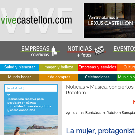
Salud y bienestar
Imagen y belleza
Empresas y servicios
Cultur
Mundo hogar
Ir de compras
Celebraciones
Municipio
Noticias
Música, conciertos
»
Rototom
29 - 07 - 11, Benicàssim. Rototom Sunspl
La mujer, protagonist