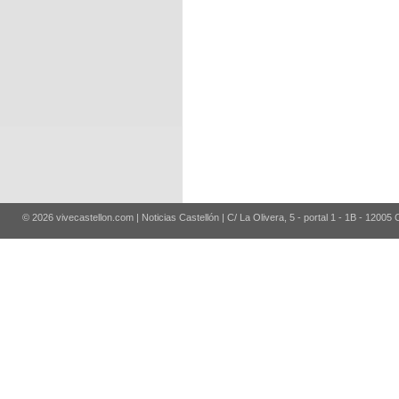
© 2026 vivecastellon.com | Noticias Castellón | C/ La Olivera, 5 - portal 1 - 1B - 12005 