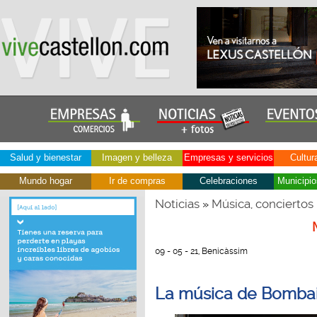
Salud y bienestar
Imagen y belleza
Empresas y servicios
Cultur
Mundo hogar
Ir de compras
Celebraciones
Municipio
Noticias
Música, conciertos
»
09 - 05 - 21, Benicàssim
La música de Bombai