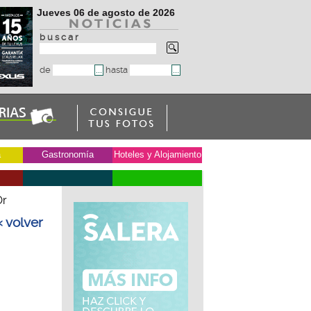
Jueves 06 de agosto de 2026
b u s c a r
de
hasta
a
Gastronomía
Hoteles y Alojamiento
Or
« volver