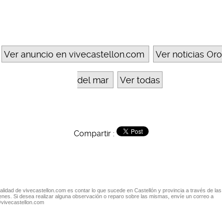
Ver anuncio en vivecastellon.com
Ver noticias Or
del mar
Ver todas
Compartir :
nalidad de vivecastellon.com es contar lo que sucede en Castellón y provincia a través de las
nes. Si desea realizar alguna observación o reparo sobre las mismas, envíe un correo a
@vivecastellon.com