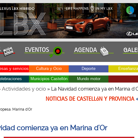
sas y servicios
Cultura y Ocio
Deporte
Enseñanz
elebraciones
Municipios Castellón
Mundo motor
Actividades y ocio
»
» La Navidad comienza ya en Marina d'
NOTICIAS DE CASTELLóN Y PROVINCIA
Oropesa. Marina d'Or
idad comienza ya en Marina d'Or