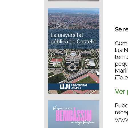
Se r
Como
las 
tema
pequ
Marin
¡Te 
Ver 
Pued
rece
www