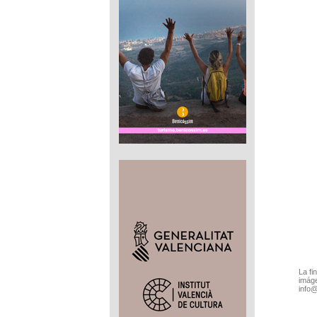
La fi
imáge
info