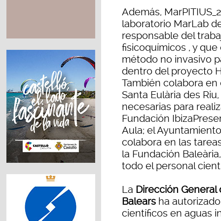
Además, MarPITIUS_26
laboratorio MarLab de
responsable del traba
fisicoquímicos , y qu
método no invasivo pa
dentro del proyecto H
También colabora en e
Santa Eulària des Riu
necesarias para realiza
Fundación IbizaPreser
Aula; el Ayuntamiento
colabora en las tarea
la Fundación Baleària
todo el personal cient
La
Dirección General 
Balears
ha autorizado 
científicos en aguas i