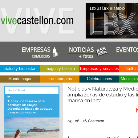
Salud y bienestar
Imagen y belleza
Empresas y servicios
Cultur
Mundo hogar
Ir de compras
Celebraciones
Municipio
Noticias
Naturaleza y Medi
»
amplía zonas de estudio y las 
marina en Ibiza
03 - 06 - 26, Castellón