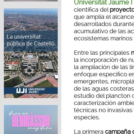
Universitat Jaume I
científica del
proyect
que amplía el alcance t
desarrollados durante
acumulativo de las ac
ecosistemas marinos li
Entre las principales
la incorporación de n
la ampliación de las l
enfoque específico en
emergentes, microplás
de las aguas costeras
estudio del plancton 
caracterización ambi
técnicas no invasivas
especies.
La primera
campaña o