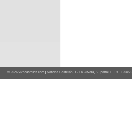
© 2026 vivecastellon.com | Noticias Castellón | C/ La Olivera, 5 - portal 1 - 1B - 12005 