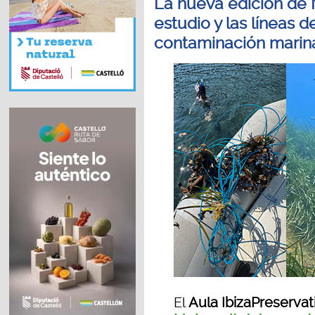
La nueva edición de
estudio y las líneas d
contaminación marina
El
Aula IbizaPreservat