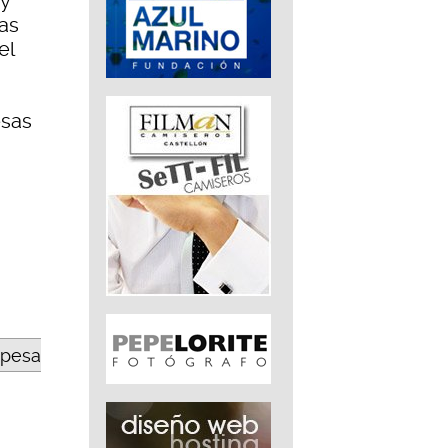
 y
eas
el
esas
opesa