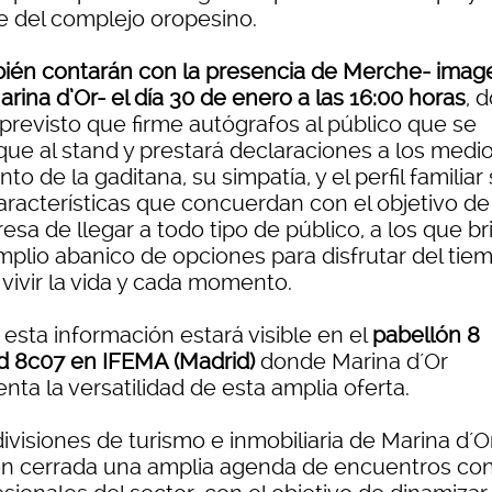
e del complejo oropesino.
ién contarán con la presencia de Merche- imag
rina d’Or- el día 30 de enero a las 16:00 horas
, 
 previsto que firme autógrafos al público que se
ue al stand y prestará declaraciones a los medio
to de la gaditana, su simpatía, y el perfil familiar
aracterísticas que concuerdan con el objetivo de
sa de llegar a todo tipo de público, a los que br
mplio abanico de opciones para disfrutar del tie
, vivir la vida y cada momento.
esta información estará visible en el
pabellón 8
d 8c07 en IFEMA (Madrid)
donde Marina d´Or
nta la versatilidad de esta amplia oferta.
ivisiones de turismo e inmobiliaria de Marina d´O
en cerrada una amplia agenda de encuentros co