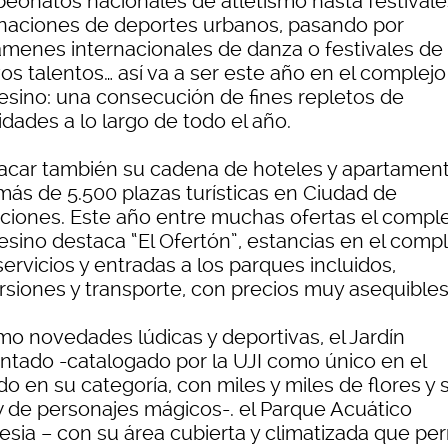
eonatos nacionales de atletismo hasta festivale
rnaciones de deportes urbanos, pasando por
ámenes internacionales de danza o festivales de
os talentos… así va a ser este año en el complejo
esino: una consecución de fines repletos de
idades a lo largo de todo el año.
acar también su cadena de hoteles y apartamen
más de 5.500 plazas turísticas en Ciudad de
ciones. Este año entre muchas ofertas el compl
esino destaca “El Ofertón”, estancias en el comp
ervicios y entradas a los parques incluidos,
rsiones y transporte, con precios muy asequibles
mo novedades lúdicas y deportivas, el Jardín
ntado -catalogado por la UJI como único en el
o en su categoría, con miles y miles de flores y 
 de personajes mágicos-. el Parque Acuático
esia – con su área cubierta y climatizada que pe