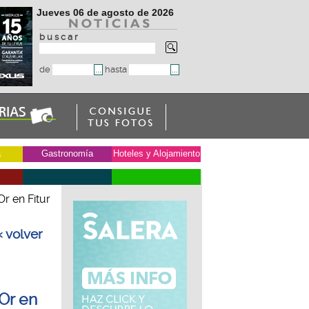
Jueves 06 de agosto de 2026
b u s c a r
de
hasta
a
Gastronomía
Hoteles y Alojamiento
Or en Fitur
« volver
´Or en