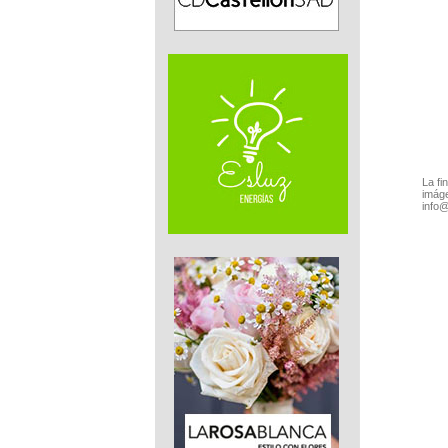
La fi
imáge
info