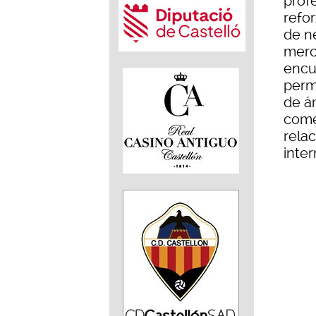
profe
refor
de n
merc
encu
perm
de á
come
rela
inter