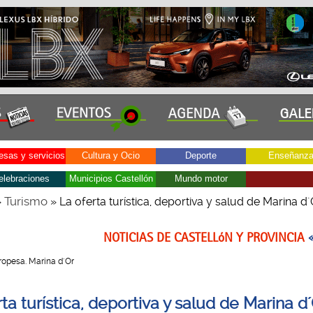
sas y servicios
Cultura y Ocio
Deporte
Enseñanz
elebraciones
Municipios Castellón
Mundo motor
Turismo
»
» La oferta turística, deportiva y salud de Marina d´
NOTICIAS DE CASTELLóN Y PROVINCIA
 Oropesa. Marina d´Or
ta turística, deportiva y salud de Marina d