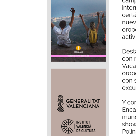
camp
inte
cert
nuev
orop
activ
Dest
con 
Vaca
orop
con s
excu
Y co
Enca
mund
show
Polin