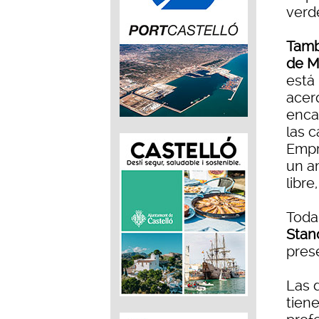
verd
Tamb
de Ma
está
acerq
encan
las c
Empre
un a
libre
Toda 
Stan
prese
Las d
tien