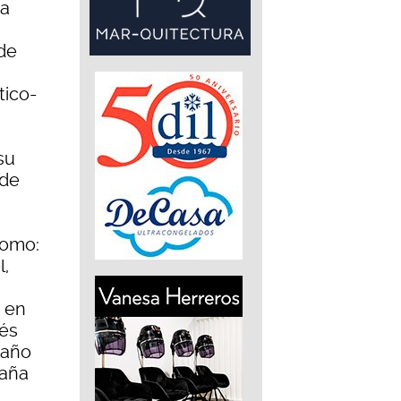
 a
de
a
tico-
su
 de
como:
l,
 en
és
 año
paña