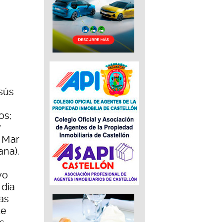
esús
os;
y
 Mar
ana).
vo
 día
as
de