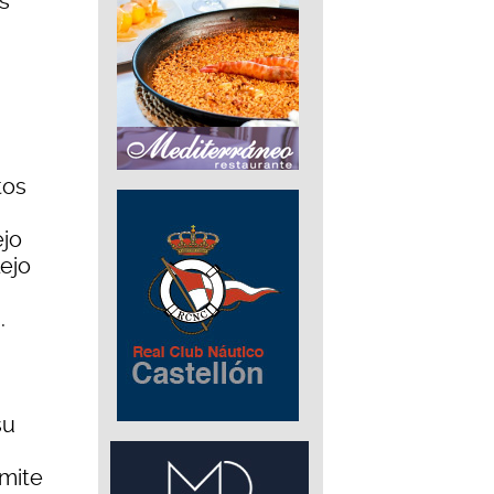
s
tos
ejo
lejo
.
su
rmite