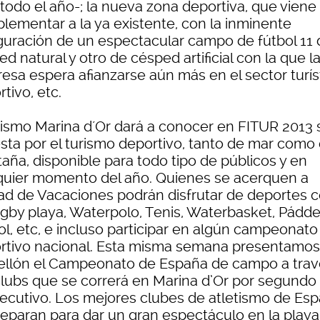
 todo el año-; la nueva zona deportiva, que viene
lementar a la ya existente, con la inminente
guración de un espectacular campo de fútbol 11 
d natural y otro de césped artificial con la que l
esa espera afianzarse aún más en el sector turís
tivo, etc.
ismo Marina d´Or dará a conocer en FITUR 2013 
sta por el turismo deportivo, tanto de mar como
aña, disponible para todo tipo de públicos y en
quier momento del año. Quienes se acerquen a
ad de Vacaciones podrán disfrutar de deportes 
ugby playa, Waterpolo, Tenis, Waterbasket, Pádde
ol, etc, e incluso participar en algún campeonato
rtivo nacional. Esta misma semana presentamos
ellón el Campeonato de España de campo a trav
clubs que se correrá en Marina d’Or por segundo
ecutivo. Los mejores clubes de atletismo de Es
reparan para dar un gran espectáculo en la playa