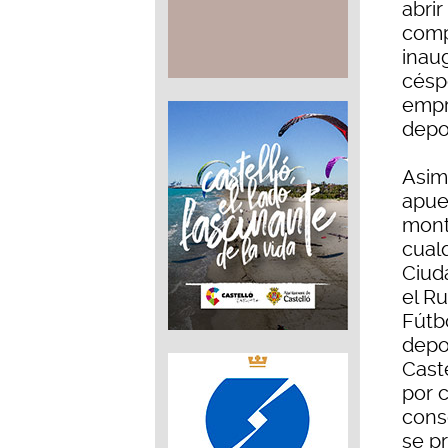
abrir
comp
inau
céspe
empr
depor
Asim
apue
mont
cual
Ciud
el R
Fútb
depo
Cast
por 
cons
se p