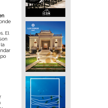
en
donde
s. El
 son
 la
indar
mpo
r
n