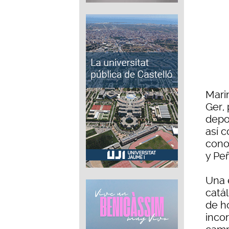
Mari
Ger, 
depo
así 
cono
y Pe
Una 
catál
de h
inco