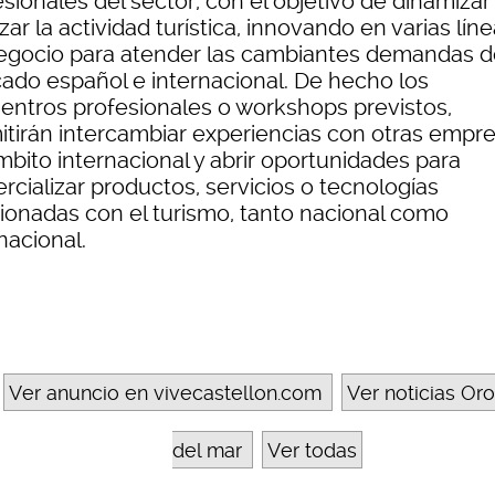
sionales del sector, con el objetivo de dinamizar
zar la actividad turística, innovando en varias lín
egocio para atender las cambiantes demandas d
ado español e internacional. De hecho los
entros profesionales o workshops previstos,
itirán intercambiar experiencias con otras empr
mbito internacional y abrir oportunidades para
rcializar productos, servicios o tecnologías
cionadas con el turismo, tanto nacional como
nacional.
Ver anuncio en vivecastellon.com
Ver noticias Or
del mar
Ver todas