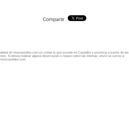
Compartir :
nalidad de vivecastellon.com es contar lo que sucede en Castellón y provincia a través de las
nes. Si desea realizar alguna observación o reparo sobre las mismas, envíe un correo a
@vivecastellon.com