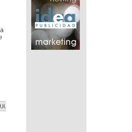
rá
e
JI,