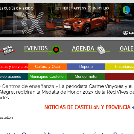
sas y servicios
Cultura y Ocio
Deporte
Enseñanz
elebraciones
Municipios Castellón
Mundo motor
Centros de enseñanza
»
» La periodista Carme Vinyoles y el
Alegret recibirán la Medalla de Honor 2023 de la Red Vives d
ades
NOTICIAS DE CASTELLóN Y PROVINCIA
Castellón