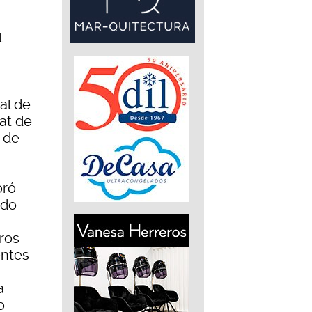
l
al de
at de
 de
oró
ido
ros
entes
a
o