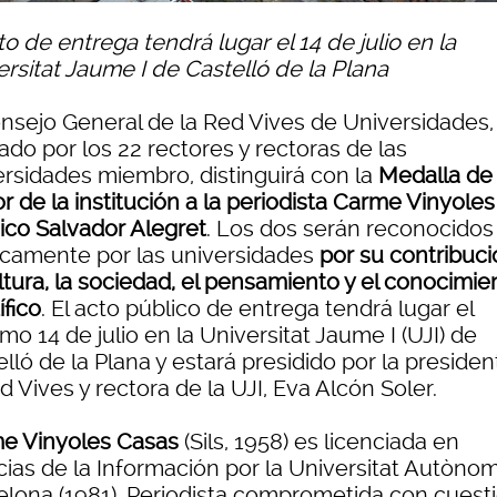
to de entrega tendrá lugar el 14 de julio en la
ersitat Jaume I de Castelló de la Plana
onsejo General de la Red Vives de Universidades,
do por los 22 rectores y rectoras de las
ersidades miembro, distinguirá con la
Medalla de
 de la institución a la periodista Carme Vinyoles 
ico Salvador Alegret
. Los dos serán reconocidos
icamente por las universidades
por su contribuci
ltura, la sociedad, el pensamiento y el conocimie
ífico
. El acto público de entrega tendrá lugar el
mo 14 de julio en la Universitat Jaume I (UJI) de
lló de la Plana y estará presidido por la preside
d Vives y rectora de la UJI, Eva Alcón Soler.
e Vinyoles Casas
(Sils, 1958) es licenciada en
cias de la Información por la Universitat Autòno
elona (1981). Periodista comprometida con cuest