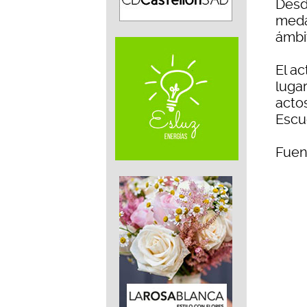
Desd
meda
ámbi
El a
lugar
actos
Escu
Fuen