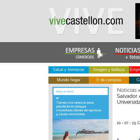
Salud y bienestar
Imagen y belleza
Empre
Mundo hogar
Ir de compras
C
Noticias
Salvador 
Universid
10 - 07 - 23, 