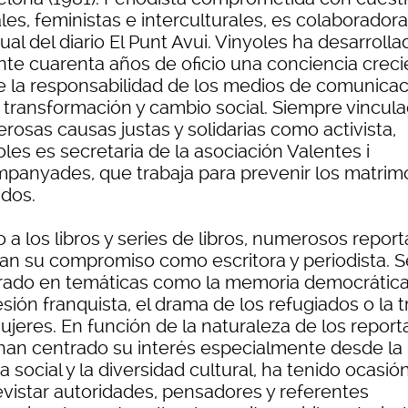
les, feministas e interculturales, es colaboradora
ual del diario El Punt Avui. Vinyoles ha desarrolla
nte cuarenta años de oficio una conciencia creci
e la responsabilidad de los medios de comunicac
a transformación y cambio social. Siempre vincula
rosas causas justas y solidarias como activista,
les es secretaria de la asociación Valentes i
panyades, que trabaja para prevenir los matrim
ados.
 a los libros y series de libros, numerosos report
tran su compromiso como escritora y periodista. S
rado en temáticas como la memoria democrática,
sión franquista, el drama de los refugiados o la t
jeres. En función de la naturaleza de los reporta
han centrado su interés especialmente desde la
a social y la diversidad cultural, ha tenido ocasió
evistar autoridades, pensadores y referentes