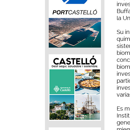
inve
Buffa
la Un
Su i
quimi
sist
biom
conc
biom
inves
part
inves
vari
Es m
Insti
gene
miem