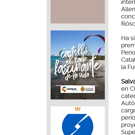
inter
Alle
conc
filó
Ha si
prem
Peri
Cata
la F
Salv
en C
cated
Autò
cargo
perio
proy
Supe