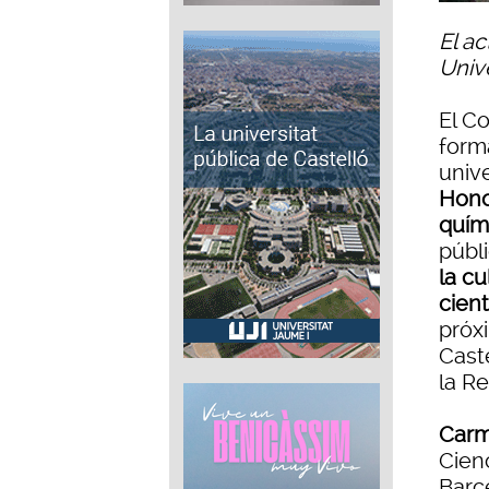
El ac
Univ
El C
forma
univ
Honor
quím
públ
la cu
cient
próxi
Caste
la Re
Carm
Cien
Barc