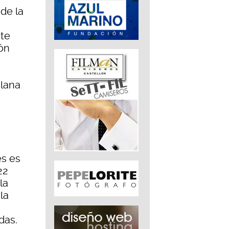
de la
nte
ón
alana
es es
22
la
la
das.