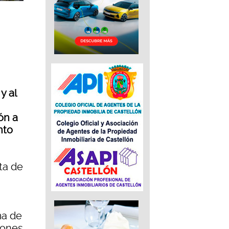
y al
ón a
nto
nta de
ma de
iones