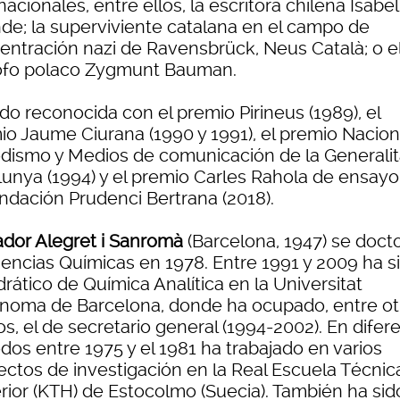
nacionales, entre ellos, la escritora chilena Isabel
nde; la superviviente catalana en el campo de
entración nazi de Ravensbrück, Neus Català; o e
sofo polaco Zygmunt Bauman.
do reconocida con el premio Pirineus (1989), el
io Jaume Ciurana (1990 y 1991), el premio Nacion
odismo y Medios de comunicación de la Generalit
lunya (1994) y el premio Carles Rahola de ensayo
undación Prudenci Bertrana (2018).
ador Alegret i Sanromà
(Barcelona, 1947) se doct
iencias Químicas en 1978. Entre 1991 y 2009 ha s
rático de Química Analítica en la Universitat
noma de Barcelona, donde ha ocupado, entre ot
s, el de secretario general (1994-2002). En difer
dos entre 1975 y el 1981 ha trabajado en varios
ectos de investigación en la Real Escuela Técnic
rior (KTH) de Estocolmo (Suecia). También ha sid