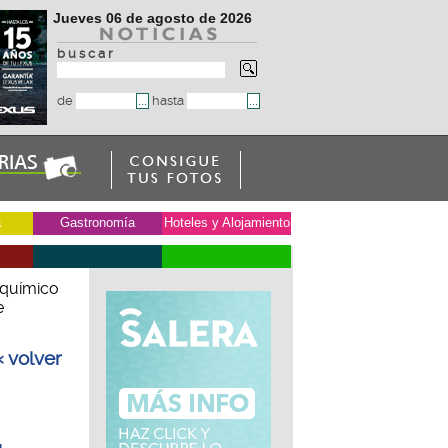
Jueves 06 de agosto de 2026
b u s c a r
de
hasta
a
Gastronomía
Hoteles y Alojamiento
 químico
e
« volver