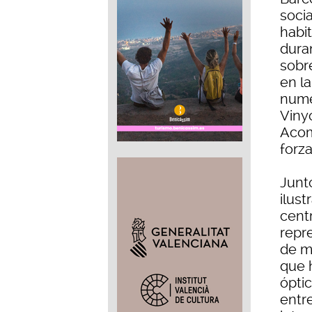
socia
habit
dura
sobr
en l
nume
Vinyo
Acom
forz
Junto
ilus
cent
repre
de mu
que 
óptic
entr