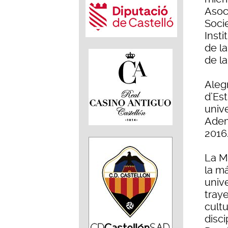
Asoc
Socie
Insti
de l
de la
Aleg
d’Est
univ
Adem
2016
La M
la m
univ
traye
cult
disc