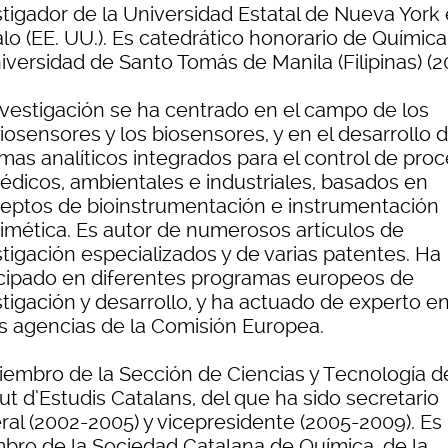
stigador de la Universidad Estatal de Nueva York
lo (EE. UU.). Es catedrático honorario de Químic
iversidad de Santo Tomás de Manila (Filipinas) (20
nvestigación se ha centrado en el campo de los
osensores y los biosensores, y en el desarrollo 
emas analíticos integrados para el control de pro
édicos, ambientales e industriales, basados en
eptos de bioinstrumentación e instrumentación
imética. Es autor de numerosos artículos de
tigación especializados y de varias patentes. Ha
icipado en diferentes programas europeos de
tigación y desarrollo, y ha actuado de experto e
as agencias de la Comisión Europea.
iembro de la Sección de Ciencias y Tecnología d
tut d’Estudis Catalans, del que ha sido secretario
ral (2002-2005) y vicepresidente (2005-2009). Es
bro de la Sociedad Catalana de Química, de la