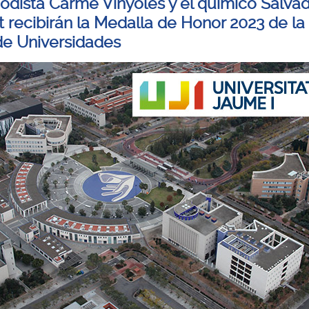
iodista Carme Vinyoles y el químico Salva
t recibirán la Medalla de Honor 2023 de la
de Universidades