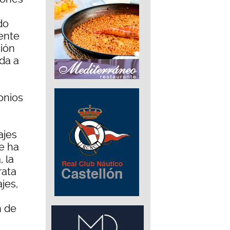
do
ente
ión
da a
onios
ajes
e ha
 la
rata
jes,
n de