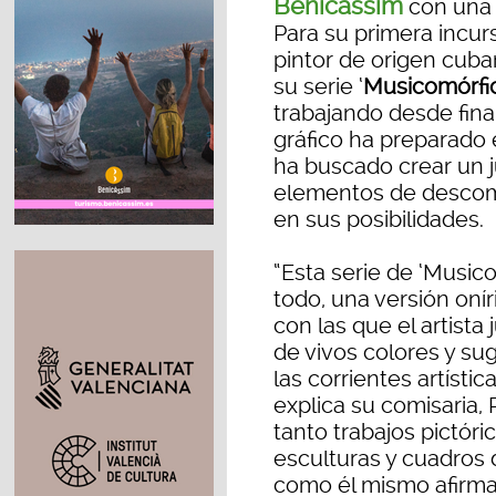
Benicàssim
con una o
Para su primera incurs
pintor de origen cuba
su serie ‘
Musicomórfi
trabajando desde final
gráfico ha preparado 
ha buscado crear un j
elementos de descom
en sus posibilidades.
“Esta serie de ‘Musi
todo, una versión oní
con las que el artista
de vivos colores y su
las corrientes artísti
explica su comisaria, 
tanto trabajos pictór
esculturas y cuadros
como él mismo afirma,