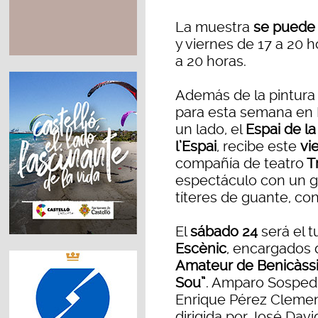
La muestra
se puede 
y viernes de 17 a 20 h
a 20 horas.
Además de la pintura 
para esta semana en 
un lado, el
Espai de l
l’Espai
, recibe este
vi
compañía de teatro
Tr
espectáculo con un gu
títeres de guante, co
El
sábado 24
será el t
Escènic
, encargados d
Amateur de Benicàss
Sou”
. Amparo Sospedra
Enrique Pérez Clemen
dirigida por José Davi