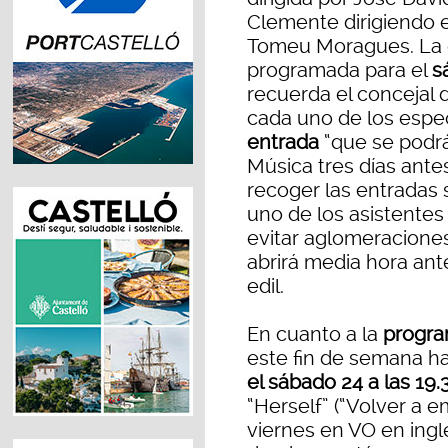
Clemente dirigiendo e
Tomeu Moragues. La o
programada para el
s
recuerda el concejal d
cada uno de los espe
entrada
“que se podrá
Música tres días ante
recoger las entradas 
uno de los asistentes
evitar aglomeraciones 
abrirá media hora ant
edil.
En cuanto a la
progra
este fin de semana h
el sábado 24 a las 19.
“Herself” (“Volver a e
viernes en VO en inglé