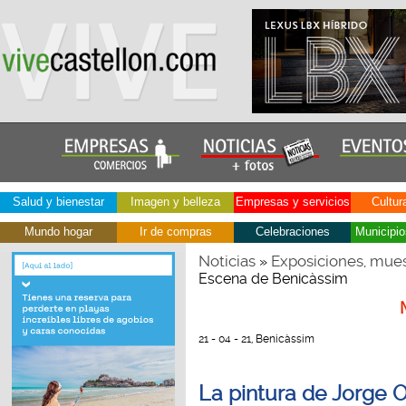
Salud y bienestar
Imagen y belleza
Empresas y servicios
Cultur
Mundo hogar
Ir de compras
Celebraciones
Municipio
Noticias
Exposiciones, mues
»
Escena de Benicàssim
21 - 04 - 21, Benicàssim
La pintura de Jorge O