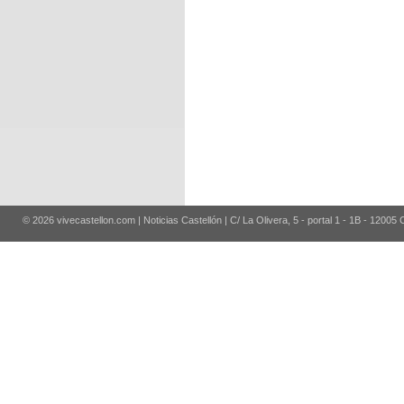
© 2026 vivecastellon.com | Noticias Castellón | C/ La Olivera, 5 - portal 1 - 1B - 12005 