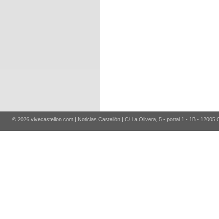
© 2026 vivecastellon.com | Noticias Castellón | C/ La Olivera, 5 - portal 1 - 1B - 12005 