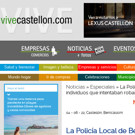
Salud y bienestar
Imagen y belleza
Empresas y servicios
Cultur
Mundo hogar
Ir de compras
Celebraciones
Municipio
Noticias
Especiales
»
» La Poli
individuos que intentaban roba
04 - 06 - 22, Castellón, Benicàssim
La Policía Local de Be