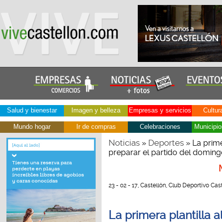
Salud y bienestar
Imagen y belleza
Empresas y servicios
Cultur
Mundo hogar
Ir de compras
Celebraciones
Municipio
Noticias
Deportes
»
» La prime
preparar el partido del domingo
23 - 02 - 17, Castellón, Club Deportivo Cast
La primera plantilla 