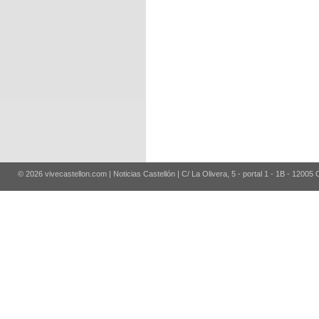
© 2026 vivecastellon.com | Noticias Castellón | C/ La Olivera, 5 - portal 1 - 1B - 12005 