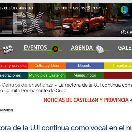
sas y servicios
Cultura y Ocio
Deporte
Enseñanz
elebraciones
Municipios Castellón
Mundo motor
Centros de enseñanza
»
» La rectora de la UJI continua co
vo Comité Permanente de Crue
NOTICIAS DE CASTELLóN Y PROVINCIA
Castellon
tora de la UJI continua como vocal en el 