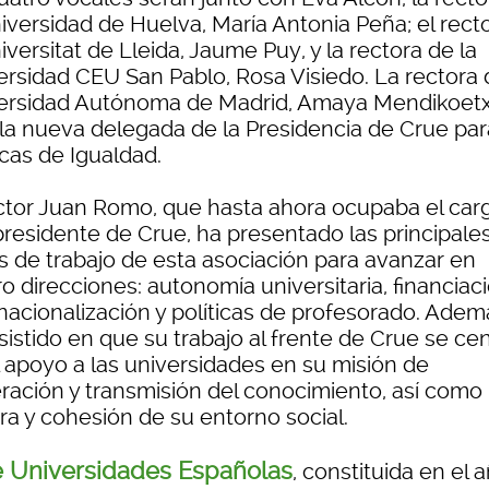
niversidad de Huelva, María Antonia Peña; el rect
iversitat de Lleida, Jaume Puy, y la rectora de la
ersidad CEU San Pablo, Rosa Visiedo. La rectora 
ersidad Autónoma de Madrid, Amaya Mendikoetx
 la nueva delegada de la Presidencia de Crue par
icas de Igualdad.
ector Juan Romo, que hasta ahora ocupaba el car
presidente de Crue, ha presentado las principale
as de trabajo de esta asociación para avanzar en
o direcciones: autonomía universitaria, financiaci
rnacionalización y políticas de profesorado. Adem
sistido en que su trabajo al frente de Crue se ce
l apoyo a las universidades en su misión de
ración y transmisión del conocimiento, así como 
ra y cohesión de su entorno social.
 Universidades Españolas
, constituida en el 