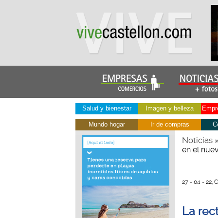
Salud y bienestar
Imagen y belleza
Empre
Mundo hogar
Ir de compras
C
Noticias
en el nue
27 - 04 - 22, 
La rec