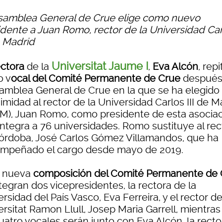
samblea General de Crue elige como nuevo
idente a Juan Romo, rector de la Universidad Ca
e Madrid
Universitat Jaume I
ectora
de la
,
Eva Alcón
, repi
 v
ocal del Comité Permanente de Crue
después
samblea General de Crue en la que se ha elegido
midad al rector de la Universidad Carlos III de M
M), Juan Romo, como presidente de esta asocia
integra a 76 universidades. Romo sustituye al rec
órdoba, José Carlos Gómez Villamandos, que ha
mpeñado el cargo desde mayo de 2019.
a nueva
composición del Comité Permanente de 
tegran dos vicepresidentes, la rectora de la
rsidad del País Vasco, Eva Ferreira, y el rector de
rsitat Ramon Llull, Josep Maria Garrell, mientra
uatro vocales serán junto con Eva Alcón, la rect