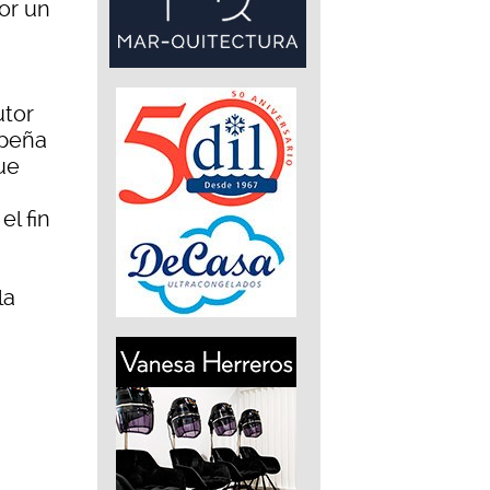
or un
utor
mpeña
ue
el fin
la