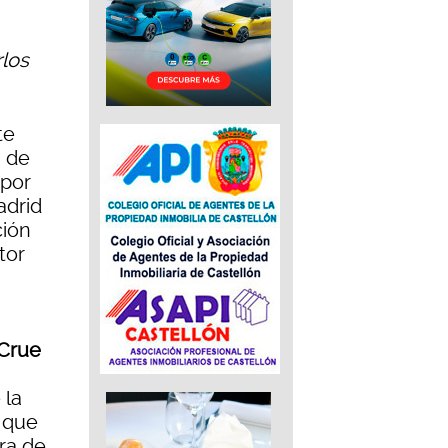
rlos
te
 de
 por
adrid
ción
tor
Crue
 la
s que
ora de