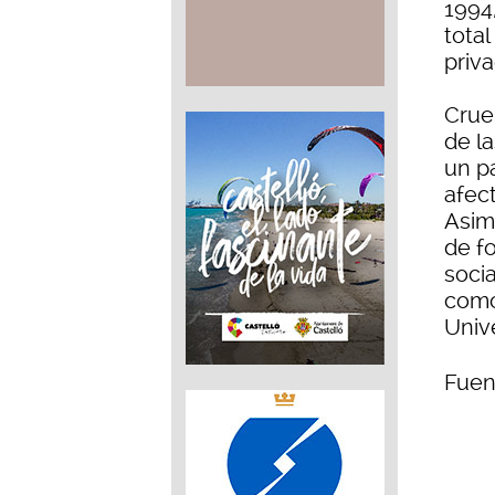
1994
tota
priva
Crue
de l
un p
afec
Asimi
de fo
socia
como 
Univ
Fuen