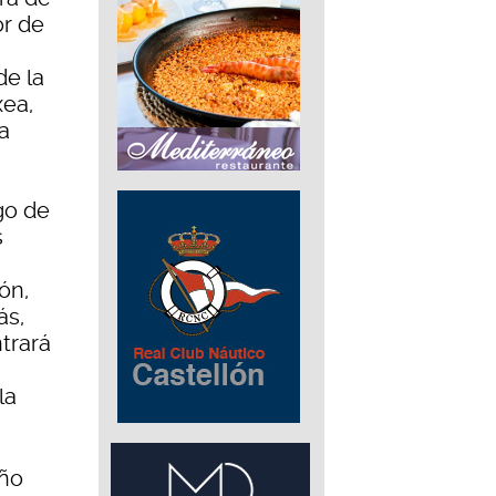
or de
de la
ea,
a
go de
s
ón,
ás,
ntrará
la
año