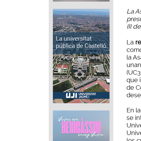
La A
pres
III d
La
r
como
la A
unani
(UC3
que 
de C
dese
En l
se in
Unive
Unive
los c