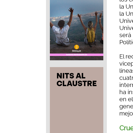
la U
la Un
Univ
Univ
será
Polít
El r
vice
líne
cuatr
inte
ha in
en e
gene
mejo
Crue