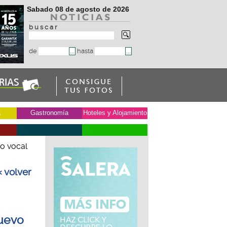
Sabado 08 de agosto de 2026
b u s c a r
de
hasta
a
Gastronomía
Hoteles y Alojamiento
mo vocal
« volver
nuevo