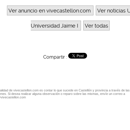
Ver anuncio en vivecastellon.com
Ver noticias U
Universidad Jaime I
Ver todas
Compartir :
nalidad de vivecastellon.com es contar lo que sucede en Castellón y provincia a través de las
nes. Si desea realizar alguna observación o reparo sobre las mismas, envíe un correo a
@vivecastellon.com