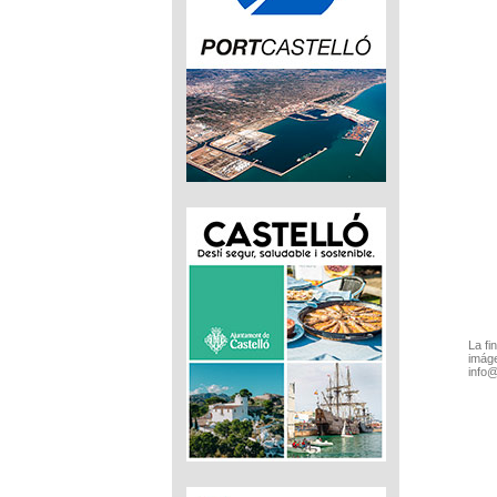
La fi
imáge
info