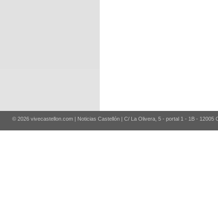
© 2026 vivecastellon.com | Noticias Castellón | C/ La Olivera, 5 - portal 1 - 1B - 12005 