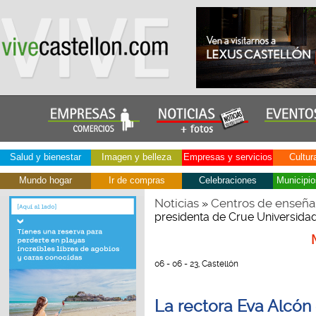
Salud y bienestar
Imagen y belleza
Empresas y servicios
Cultur
Mundo hogar
Ir de compras
Celebraciones
Municipio
Noticias
Centros de enseña
»
presidenta de Crue Universida
06 - 06 - 23, Castellón
La rectora Eva Alcón