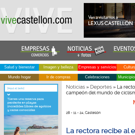
Salud y bienestar
Imagen y belleza
Empresas y servicios
Cultur
Mundo hogar
Ir de compras
Celebraciones
Municipio
Noticias
Deportes
»
» La recto
campeón del mundo de ciclismo
28 - 11 - 24, Castellón
La rectora recibe al 