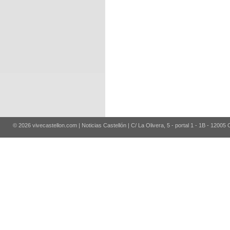
© 2026 vivecastellon.com | Noticias Castellón | C/ La Olivera, 5 - portal 1 - 1B - 12005 