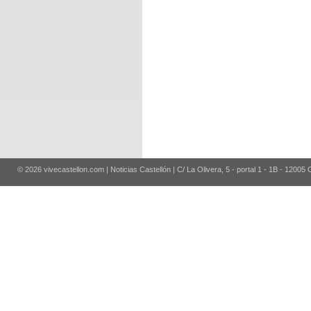
© 2026 vivecastellon.com | Noticias Castellón | C/ La Olivera, 5 - portal 1 - 1B - 12005 