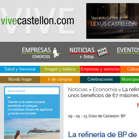
Salud y bienestar
Imagen y belleza
Empresas y servicios
Cultur
Mundo hogar
Ir de compras
Celebraciones
Municipio
Noticias
Economía
»
» La refi
unos beneficios de 67 millone
09 - 05 - 13, Grao de Castellón. BP
La refinería de BP de