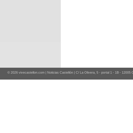
© 2026 vivecastellon.com | Noticias Castellón | C/ La Olivera, 5 - portal 1 - 1B - 12005 