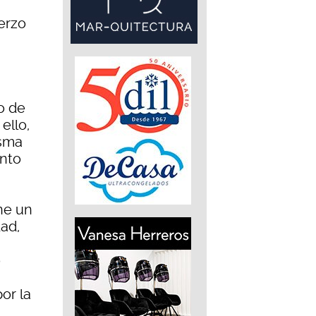
erzo
o de
ello,
isma
ento
ne un
dad,
o
or la