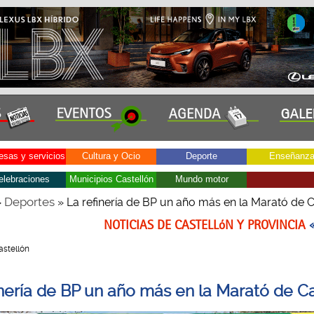
sas y servicios
Cultura y Ocio
Deporte
Enseñanz
elebraciones
Municipios Castellón
Mundo motor
Deportes
»
» La refinería de BP un año más en la Marató de C
NOTICIAS DE CASTELLóN Y PROVINCIA
Castellón
inería de BP un año más en la Marató de Ca