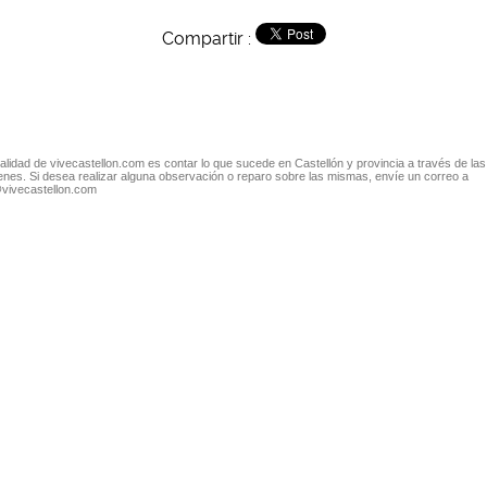
Compartir :
nalidad de vivecastellon.com es contar lo que sucede en Castellón y provincia a través de las
nes. Si desea realizar alguna observación o reparo sobre las mismas, envíe un correo a
@vivecastellon.com