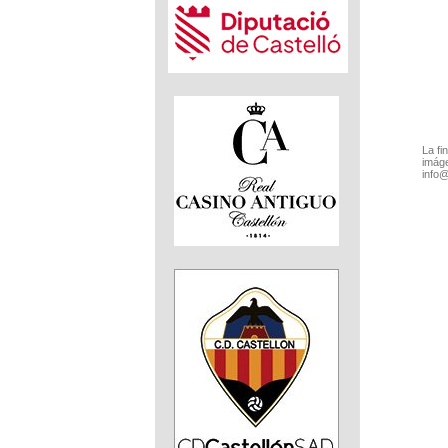
La fi
imáge
info