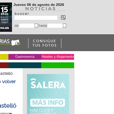
Jueves 06 de agosto de 2026
b u s c a r
de
hasta
a
Gastronomía
Hoteles y Alojamiento
astelló
« volver
stelló