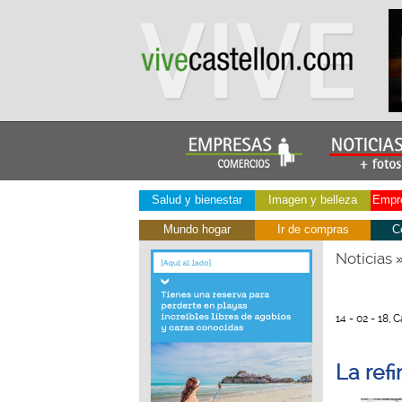
Salud y bienestar
Imagen y belleza
Empre
Mundo hogar
Ir de compras
C
Noticias
14 - 02 - 18, 
La ref