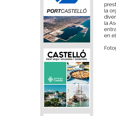
prest
la or
diver
la As
entra
en el
Fotog