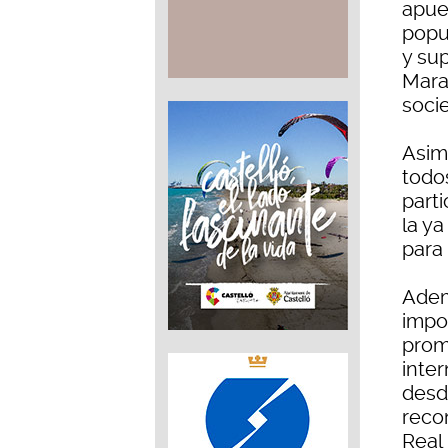
apues
popu
y su
Marat
soci
Asimi
todos
part
la ya
para 
Adem
impo
prom
inte
desd
reco
Real