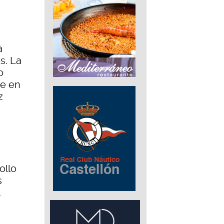
a
s. La
o
se en
z
ollo
s
.