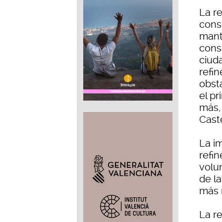
La re
conse
mant
cons
ciud
refi
obsta
el p
más,
Caste
La i
refi
volu
de l
más 
La re