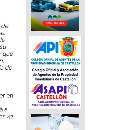
r de
e.
de
 su
r que
n,
ia de
ner en
á a
os 42