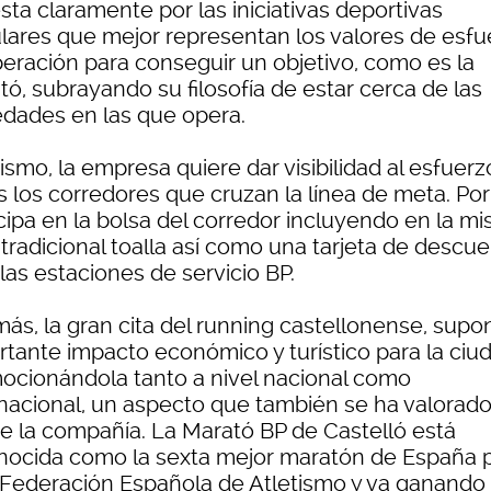
ta claramente por las iniciativas deportivas
lares que mejor representan los valores de esfu
peración para conseguir un objetivo, como es la
ó, subrayando su filosofía de estar cerca de las
edades en las que opera.
smo, la empresa quiere dar visibilidad al esfuerz
 los corredores que cruzan la línea de meta. Por 
icipa en la bolsa del corredor incluyendo en la m
 tradicional toalla así como una tarjeta de descu
las estaciones de servicio BP.
ás, la gran cita del running castellonense, supo
rtante impacto económico y turístico para la ciu
ocionándola tanto a nivel nacional como
rnacional, un aspecto que también se ha valorad
e la compañía. La Marató BP de Castelló está
nocida como la sexta mejor maratón de España p
 Federación Española de Atletismo y va ganando