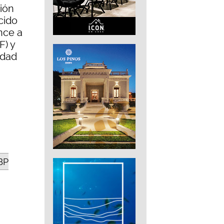
ción
cido
once a
F) y
idad
BP