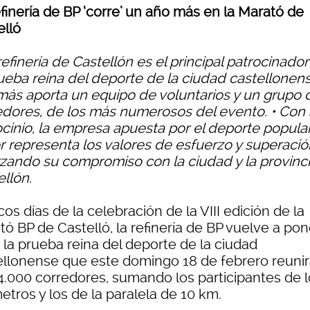
finería de BP ‘corre’ un año más en la Marató de
elló
refinería de Castellón es el principal patrocinado
rueba reina del deporte de la ciudad castellonens
ás aporta un equipo de voluntarios y un grupo 
edores, de los más numerosos del evento. • Con
ocinio, la empresa apuesta por el deporte popula
r representa los valores de esfuerzo y superació
rzando su compromiso con la ciudad y la provinc
llón.
os días de la celebración de la VIII edición de la
ó BP de Castelló, la refinería de BP vuelve a po
 la prueba reina del deporte de la ciudad
ellonense que este domingo 18 de febrero reunir
 4.000 corredores, sumando los participantes de l
etros y los de la paralela de 10 km.