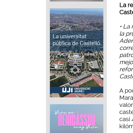
La re
Cast
• La 
la p
Adem
corr
patr
mejo
refo
Caste
A poc
Marat
valor
cast
casi
kilóm