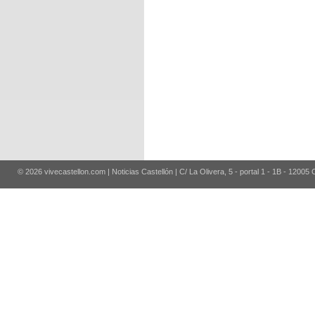
© 2026 vivecastellon.com | Noticias Castellón | C/ La Olivera, 5 - portal 1 - 1B - 12005 