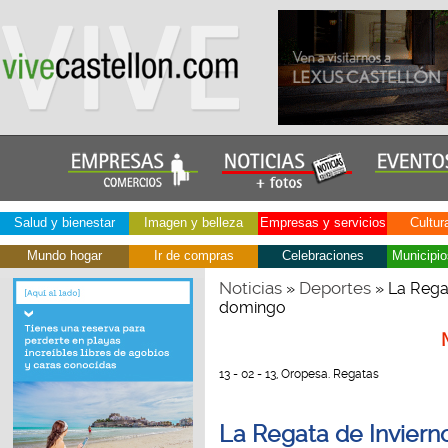
Salud y bienestar
Imagen y belleza
Empresas y servicios
Cultur
Mundo hogar
Ir de compras
Celebraciones
Municipio
Noticias
Deportes
»
» La Regat
domingo
13 - 02 - 13, Oropesa. Regatas
La Regata de Inviern