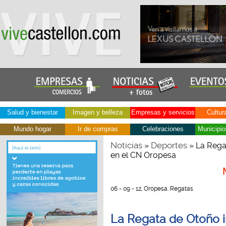
Salud y bienestar
Imagen y belleza
Empresas y servicios
Cultur
Mundo hogar
Ir de compras
Celebraciones
Municipio
Noticias
Deportes
»
» La Rega
en el CN Oropesa
06 - 09 - 12, Oropesa. Regatas
La Regata de Otoño 