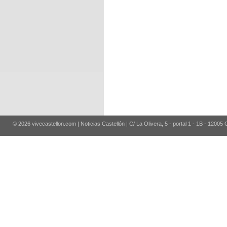
© 2026 vivecastellon.com | Noticias Castellón | C/ La Olivera, 5 - portal 1 - 1B - 12005 