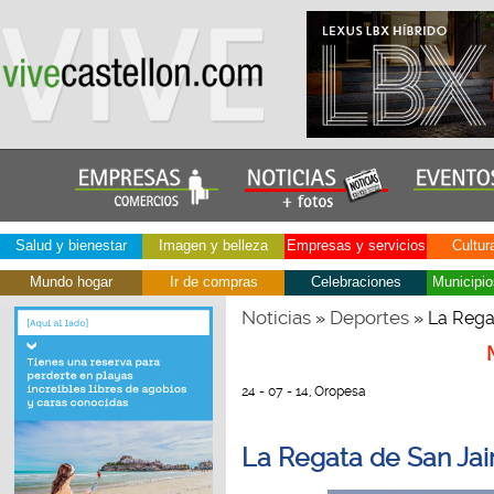
Salud y bienestar
Imagen y belleza
Empresas y servicios
Cultur
Mundo hogar
Ir de compras
Celebraciones
Municipio
Noticias
Deportes
»
» La Regat
24 - 07 - 14, Oropesa
La Regata de San Jaim