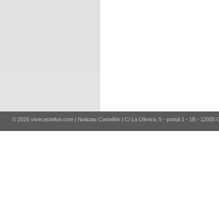
© 2026 vivecastellon.com | Noticias Castellón | C/ La Olivera, 5 - portal 1 - 1B - 12005 