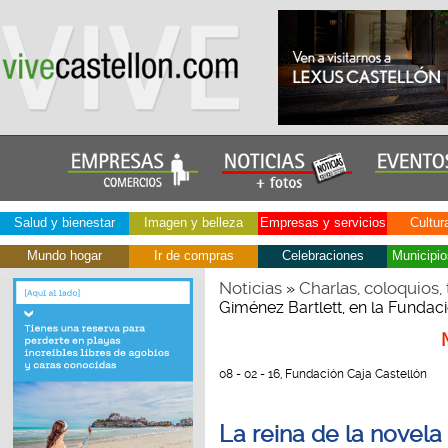
Salud y bienestar
Imagen y belleza
Empresas y servicios
Cultur
Mundo hogar
Ir de compras
Celebraciones
Municipio
Noticias
Charlas, coloquios, 
»
Giménez Bartlett, en la Fundac
08 - 02 - 16, Fundación Caja Castellón
La reina de la novela