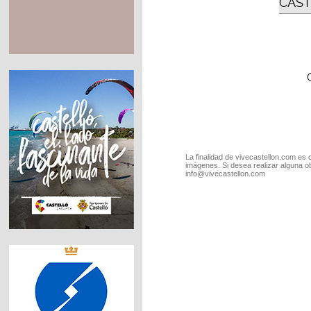
CAST
La finalidad de vivecastellon.com es 
imágenes. Si desea realizar alguna o
info@vivecastellon.com