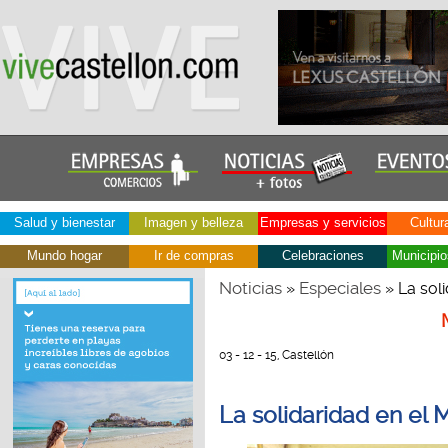
Salud y bienestar
Imagen y belleza
Empresas y servicios
Cultur
Mundo hogar
Ir de compras
Celebraciones
Municipio
Noticias
Especiales
»
» La sol
03 - 12 - 15, Castellón
La solidaridad en el 