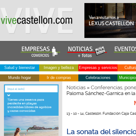
Salud y bienestar
Imagen y belleza
Empresas y servicios
Cultur
Mundo hogar
Ir de compras
Celebraciones
Municipio
Noticias
Conferencias, pone
»
Paloma Sánchez-Garnica en la 
13 - 10 - 14, Castellón. Fundación Caja Cas
La sonata del silenc