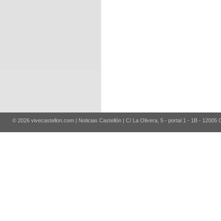
© 2026 vivecastellon.com | Noticias Castellón | C/ La Olivera, 5 - portal 1 - 1B - 12005 