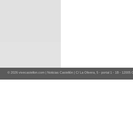
© 2026 vivecastellon.com | Noticias Castellón | C/ La Olivera, 5 - portal 1 - 1B - 12005 