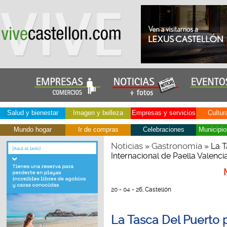
Salud y bienestar
Imagen y belleza
Empresas y servicios
Cultur
Mundo hogar
Ir de compras
Celebraciones
Municipio
Noticias
Gastronomía
»
» La T
Internacional de Paella Valenc
20 - 04 - 26, Castellón
La Tasca Del Puerto p