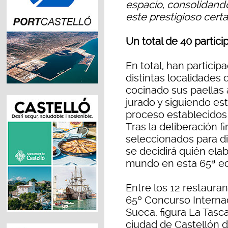
espacio, consolidando
este prestigioso cert
Un total de 40 particip
En total, han partici
distintas localidades
cocinado sus paellas al
jurado y siguiendo est
proceso establecidos p
Tras la deliberación f
seleccionados para di
se decidirá quién elab
mundo en esta 65ª ed
Entre los 12 restaurant
65º Concurso Internac
Sueca, figura La Tasc
ciudad de Castellón de