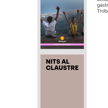
gast
Trobà