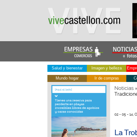
Salud y bienestar
Imagen y belleza
Empre
Mundo hogar
Ir de compras
C
Noticias
Tradicion
02 - 05 - 14,
La Tro