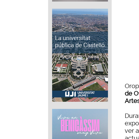
Orop
de O
Arte
Duran
expo
ver a
actu