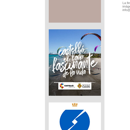
La fi
imáge
info