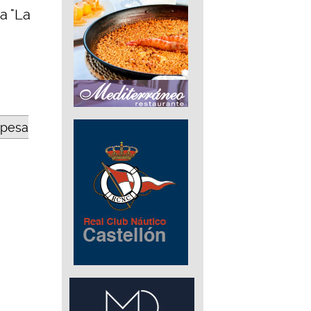
a "La
opesa