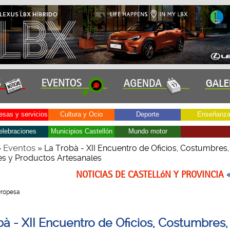
sas y servicios
Cultura y Ocio
Deporte
Enseñanz
elebraciones
Municipios Castellón
Mundo motor
Eventos
»
» La Trobà - XII Encuentro de Oficios, Costumbres,
es y Productos Artesanales
NOTICIAS DE CASTELLóN Y PROVINCIA
 Oropesa
bà - XII Encuentro de Oficios, Costumbres,