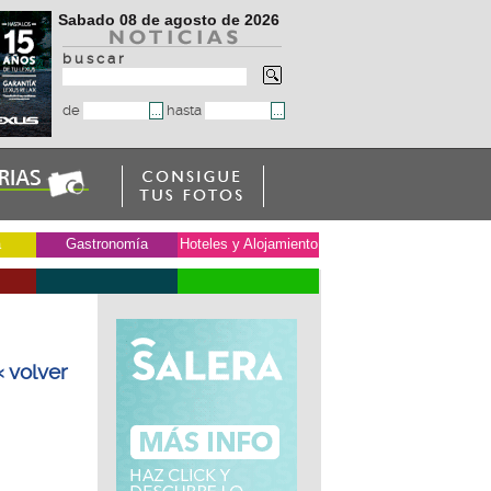
Sabado 08 de agosto de 2026
b u s c a r
de
hasta
a
Gastronomía
Hoteles y Alojamiento
« volver