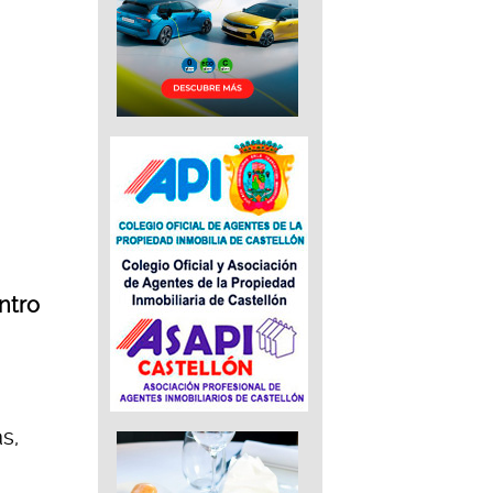
ntro
s,