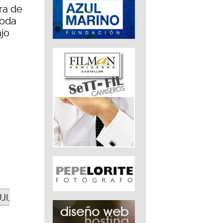
ra de
toda
jo
JI,