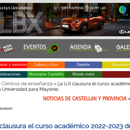
sas y servicios
Cultura y Ocio
Deporte
Enseñanz
elebraciones
Municipios Castellón
Mundo motor
Centros de enseñanza
»
» La UJI clausura el curso académ
a Universidad para Mayores
NOTICIAS DE CASTELLóN Y PROVINCIA
Castellón
 clausura el curso académico 2022-2023 d