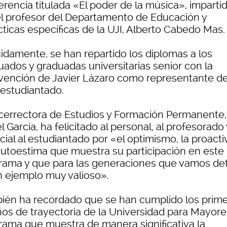
rencia titulada «El poder de la música», imparti
el profesor del Departamento de Educación y
cticas específicas de la UJI, Alberto Cabedo Mas.
idamente, se han repartido los diplomas a los
uados y graduadas universitarias senior con la
rvención de Javier Lázaro como representante d
 estudiantado.
icerrectora de Estudios y Formación Permanente,
l García, ha felicitado al personal, al profesorado
ial al estudiantado por «el optimismo, la proacti
 autoestima que muestra su participación en este
rama y que para las generaciones que vamos de
n ejemplo muy valioso».
ién ha recordado que se han cumplido los prim
ños de trayectoria de la Universidad para Mayore
rama que muestra de manera significativa la