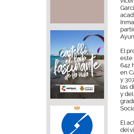
vice
Garcí
acad
Inma
part
Ayun
El p
este
642 
en C
y 30
las d
y de
grad
Socia
El a
del 