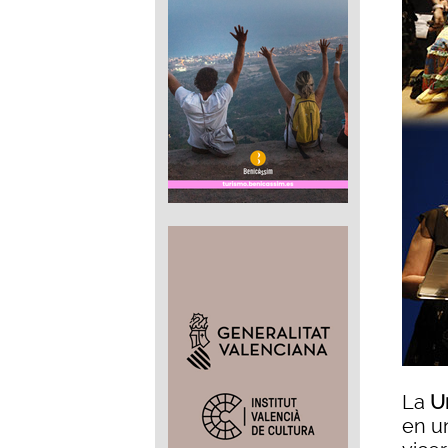
La
U
en un