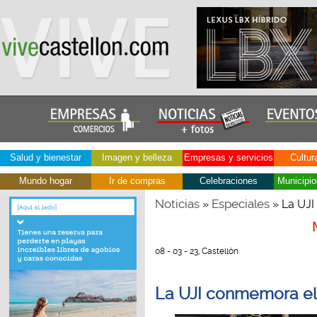
Salud y bienestar
Imagen y belleza
Empresas y servicios
Cultur
Mundo hogar
Ir de compras
Celebraciones
Municipio
Noticias
Especiales
»
» La UJI
08 - 03 - 23, Castellón
La UJI conmemora el 