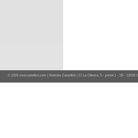
© 2026 vivecastellon.com | Noticias Castellón | C/ La Olivera, 5 - portal 1 - 1B - 12005 