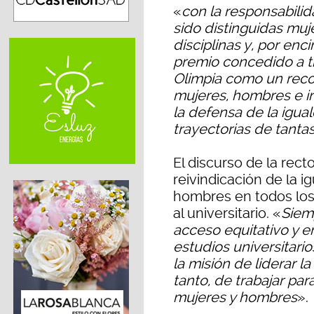
«
con la responsabili
sido distinguidas muj
disciplinas y, por en
premio concedido a tít
Olimpia como un reco
mujeres, hombres e i
la defensa de la igual
trayectorias de tanta
El discurso de la rect
reivindicación de la i
hombres en todos los
al universitario. «
Siem
acceso equitativo y e
estudios universitari
la misión de liderar la
tanto, de trabajar par
mujeres y hombres
».