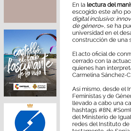
En la
lectura del mani
escogido este año po
digital inclusivo: inn
de género
», se ha pu
universidad en el desa
construcción de una s
El acto oficial de co
cerrado con la actuac
quienes han interpre
Carmelina Sánchez-Cut
Así mismo, desde el In
Feministas y de Géner
llevado a cabo una c
hashtags #8N, #SomUJI
del Ministerio de Igu
redes del Instituto d