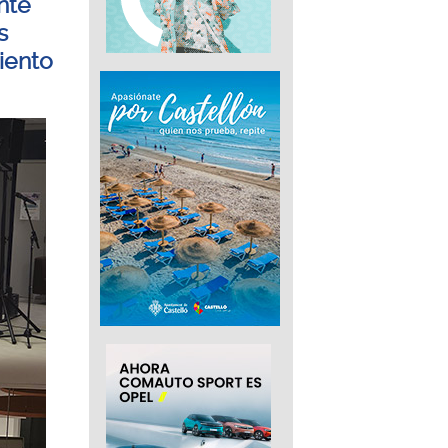
nte
s
iento