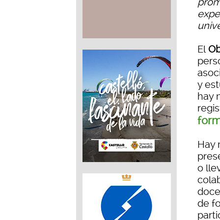
prom
exper
univ
El
Ob
pers
asoc
y es
hay m
regi
form
Hay 
pres
o lle
cola
doce
de f
part