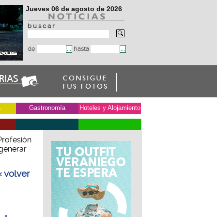
Jueves 06 de agosto de 2026
b u s c a r
de
hasta
a
Gastronomía
Hoteles y Alojamiento
Profesión
 generar
« volver