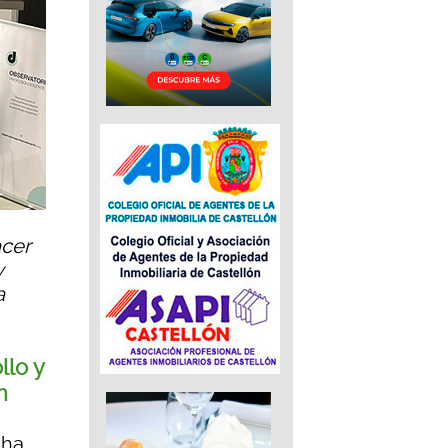
acer
y
a
llo y
n
 ha