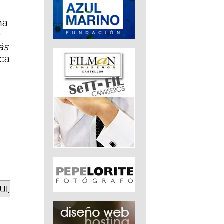
na
n
ás
ica
JI,