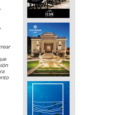
y
e
crear
que
xión
ra
ento