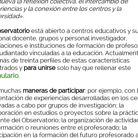
ueva la reflexión colectiva, el intercambio de
iencias y la conexión entre los centros y la
ersidad
».
servatorio
está abierto a centros educativos y s
onal docente, grupos y personal investigador,
iaciones e instituciones de formación de profes
tudiantado vinculadas a la educación. Actualmen
ás de treinta perfiles de estas características
strados y
para unirse
solo hay que rellenar este
ulario
.
muchas
maneras de participar
: por ejemplo, con 
entación de experiencias desarrolladas en los ce
vadas a cabo por grupos de investigación; la
boración en estudios o proyectos sobre la prácti
nte del Observatorio; la organización de activid
ormación o reuniones entre el profesorado; la
icipación en la formación del futuro profesorado 