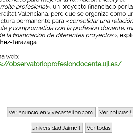
rrollo profesional
», un proyecto financiado por la
ralitat Valenciana, pero que se organiza como u
uctura permanente para «
consolidar una relació
ble y comprometida con la profesión docente, m
de la financiación de diferentes proyectos
», expl
hez-Tarazaga
.
na web:
s://observatorioprofesiondocente.uji.es/
Ver anuncio en vivecastellon.com
Ver noticias U
Universidad Jaime I
Ver todas