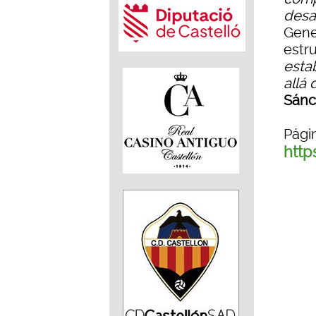
desa
Gene
estr
esta
allá 
Sánc
Pági
http