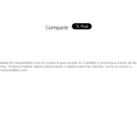
Compartir :
nalidad de vivecastellon.com es contar lo que sucede en Castellón y provincia a través de las
nes. Si desea realizar alguna observación o reparo sobre las mismas, envíe un correo a
@vivecastellon.com