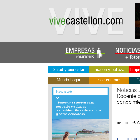
Salud y bienestar
Imagen y belleza
Empre
Mundo hogar
Ir de compras
C
Noticias
Docente p
conocimien
02 - 01 - 26, 