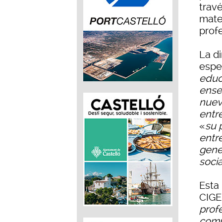
trav
mate
prof
La d
espe
educ
enseñ
nuev
entre
«
su 
entr
gene
soci
Esta 
CIGE
profe
compe