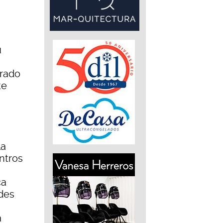
u
orado
te
la
ntros
ca
ades
a