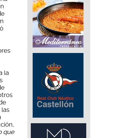
ón
de
en
ió
ores
a la
s
de
otros
 de
 las
n
ción,
o que