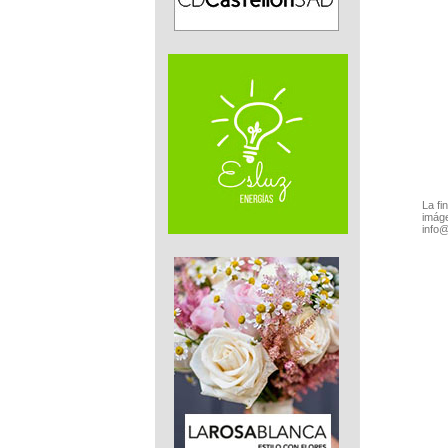
La fi
imáge
info