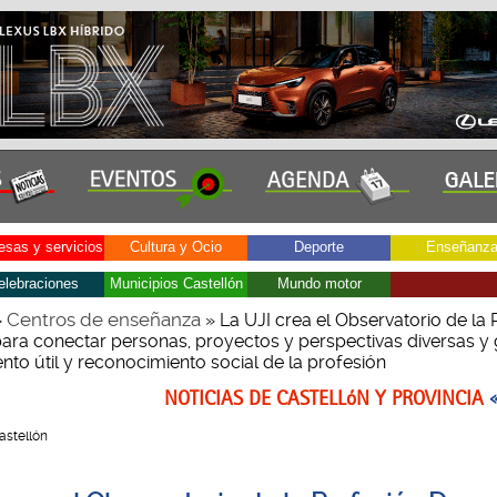
sas y servicios
Cultura y Ocio
Deporte
Enseñanz
elebraciones
Municipios Castellón
Mundo motor
Centros de enseñanza
»
» La UJI crea el Observatorio de la 
ara conectar personas, proyectos y perspectivas diversas y
to útil y reconocimiento social de la profesión
NOTICIAS DE CASTELLóN Y PROVINCIA
Castellón