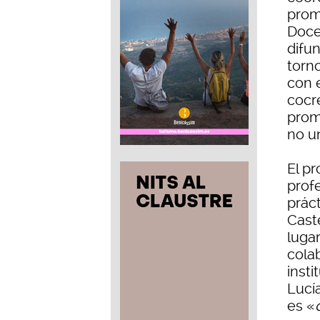
prom
Doce
difu
torn
con 
cocr
prom
no un
El pr
profe
prác
Cast
lugar
cola
insti
Lucí
es «