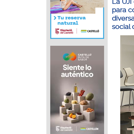
La UJI
para c
divers
social 