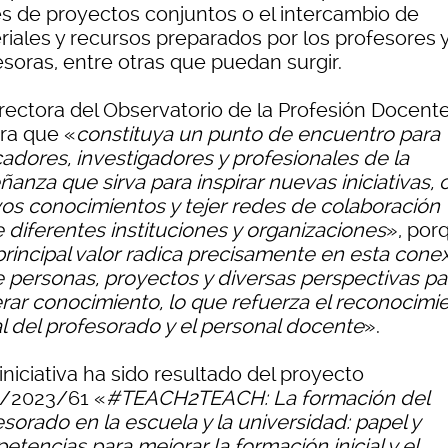
és de proyectos conjuntos o el intercambio de
riales y recursos preparados por los profesores 
esoras, entre otras que puedan surgir.
irectora del Observatorio de la Profesión Docent
ra que «
constituya un punto de encuentro para
adores, investigadores y profesionales de la
anza que sirva para inspirar nuevas iniciativas, 
os conocimientos y tejer redes de colaboración
 diferentes instituciones y organizaciones
», por
principal valor radica precisamente en esta cone
e personas, proyectos y diversas perspectivas pa
rar conocimiento, lo que refuerza el reconocimi
al del profesorado y el personal docente
».
iniciativa ha sido resultado del proyecto
/2023/61 «
#TEACH2TEACH: La formación del
sorado en la escuela y la universidad: papel y
tencias para mejorar la formación inicial y el