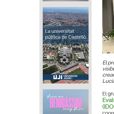
El pr
visib
crea
Lucí
El g
Eval
(ID
coor